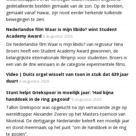
gedetailleerde beelden gemaakt van de zon. Op de beelden,
gemaakt vanaf Hawaï, zijn nooit eerder herkende kolkende
bewegingen te zien.
Nederlandse film Waar is mijn libido? wint Student
Academy Award
6 augustus 2026
De Nederlandse film Waar is mijn libido? van regisseur Nina
Broers heeft een Student Academy Award gewonnen, de
belangrijkste internationale filmprijs voor studenten. Broers is
een van de drie winnaars in de categorie experimentele films.
Video | Duits orgel wisselt van toon in stuk dat 639 jaar
duurt
6 augustus 2026
Stunt helpt Griekspoor in moeilijk jaar: 'Had bijna
handdoek in de ring gegooid'
6 augustus 2026
Tallon Griekspoor was opgelucht na zijn verrassende zege op
wereldtopper Alexander Zverev op het Masters-toernooi van
Montreal. De dertigjarige Nederlander beleeft een moeilijk jaar
en stond meermaals op het punt "om de handdoek in de ring
te gooien".