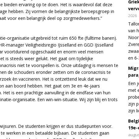
Grie
 bieden ervaring op te doen. Het is waardevol dat deze
verv
ge hebben. Zij vormen de belangrijkste beroepsgroep in
2026
aait voor een belangrijk deel op zorgmedewerkers.”
Tallo
van h
Noord
e-organisatie uitgebreid tot ruim 650 fte (fulltime banen).
Zvere
HR-manager Veiligheidsregio IJsselland en GGD IJsselland
zwaar
jaar voortdurend opgeschaald en enorm veel mensen
en 6-
 is steeds weer gelukt. Het gaat om tijdelijke
acrisis niet te voorspellen is. Onze uitdaging is mensen te
Migr
men de schouders eronder zetten om de coronacrisis te
para
rzoek èn vaccineren. Het is ontzettend leuk dat we nu
Een j
ion aan boord hebben. Het gaat om 3e en 4e-jaars
met e
. Het is een prachtige aanvulling in de eindfase van hun
probe
atie-organisatie. Een win-win-situatie. Wij zijn blij en trots
zijn 
zijn 
Belg
jsuren. De studenten krijgen er dus studiepunten voor.
19e-
r te werken in een betaalde bijbaan. De studenten gaan
augus