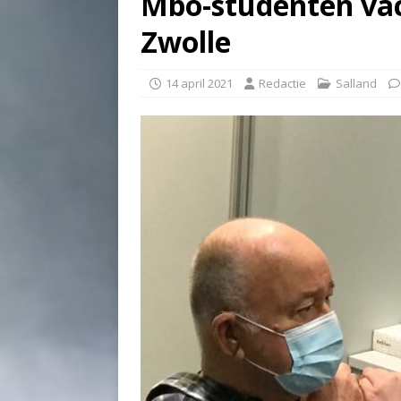
Mbo-studenten vac
Zwolle
14 april 2021
Redactie
Salland