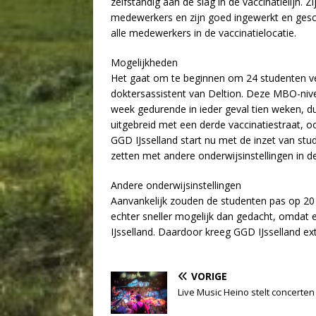
zelfstandig aan de slag in de vaccinatielijn. 
medewerkers en zijn goed ingewerkt en gescr
alle medewerkers in de vaccinatielocatie.
Mogelijkheden
Het gaat om te beginnen om 24 studenten v
doktersassistent van Deltion. Deze MBO-nive
week gedurende in ieder geval tien weken, d
uitgebreid met een derde vaccinatiestraat, 
GGD IJsselland start nu met de inzet van stu
zetten met andere onderwijsinstellingen in de
Andere onderwijsinstellingen
Aanvankelijk zouden de studenten pas op 20 a
echter sneller mogelijk dan gedacht, omdat er
IJsselland. Daardoor kreeg GGD IJsselland ex
VORIGE
Live Music Heino stelt concerten 