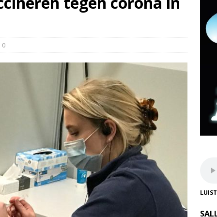
cineren tegen corona in
0
LUIS
SAL