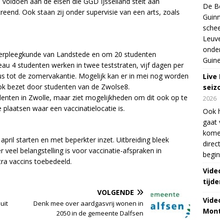
Zij voldoen aan de eisen die GGD IJsselland stelt aan
De Be
eend. Ook staan zij onder supervisie van een arts, zoals
Guinn
schee
Leuve
onde
erpleegkunde van Landstede en om 20 studenten
Guine
au 4 studenten werken in twee teststraten, vijf dagen per
us tot de zomervakantie. Mogelijk kan er in mei nog worden
Live
ook bezet door studenten van de Zwolse8.
seiz
denten in Zwolle, maar ziet mogelijkheden om dit ook op te
2026
 plaatsen waar een vaccinatielocatie is.
Ook 
gaat 
kome
pril starten en met beperkter inzet. Uitbreiding bleek
direc
 veel belangstelling is voor vaccinatie-afspraken in
begin
tra vaccins toebedeeld.
Vide
tijde
VOLGENDE
Vide
uit
Denk mee over aardgasvrij wonen in
Mont
2050 in de gemeente Dalfsen