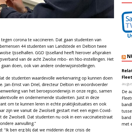
egen corona te vaccineren. Dat gaan studenten van
l bemensen 44 studenten van Landstede en Deltion twee
 Zwolse IJsselhallen. GGD IJsselland heeft hierover afspraken
N
verband van de acht Zwolse mbo- en hbo-instellingen. Het
gaan doen, ook van andere onderwijsinstellingen.
Rela
Flee
 dat de studenten waardevolle werkervaring op kunnen doen
augus
e. Jan-Ernst van Driel, directeur Deltion en woordvoerder
menwerking van het beroepsonderwijs in onze regio, samen
De a
alentvolle en ondernemende studenten. Juist in deze
Flee
evant om te kunnen leren in echte praktijksituaties en ook
bandl
jaar zijn we vanuit de Zwolse8 gestart met een eigen Covid-
tusse
it de Zwolse8. Dat studenten nu ook in een vaccinatiestraat
band 
ondere aanvulling.”
met e
: “Ik ben erg blij dat we middenin deze crisis de