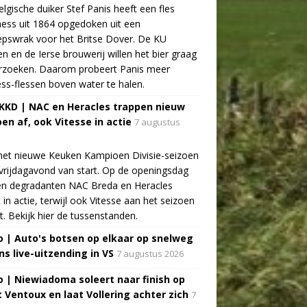
lgische duiker Stef Panis heeft een fles
ess uit 1864 opgedoken uit een
pswrak voor het Britse Dover. De KU
n en de Ierse brouwerij willen het bier graag
rzoeken. Daarom probeert Panis meer
ss-flessen boven water te halen.
 KKD | NAC en Heracles trappen nieuw
oen af, ook Vitesse in actie
7 augustus
het nieuwe Keuken Kampioen Divisie-seizoen
vrijdagavond van start. Op de openingsdag
n degradanten NAC Breda en Heracles
t in actie, terwijl ook Vitesse aan het seizoen
t. Bekijk hier de tussenstanden.
o | Auto's botsen op elkaar op snelweg
ns live-uitzending in VS
7 augustus 2026
o | Niewiadoma soleert naar finish op
 Ventoux en laat Vollering achter zich
7