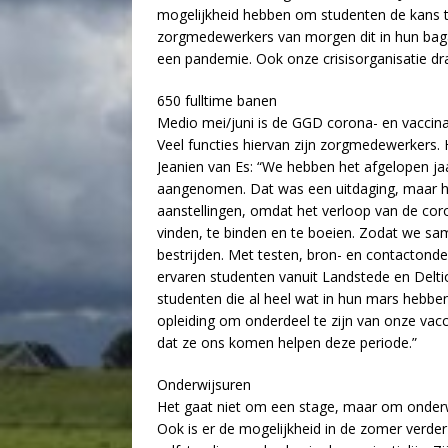
mogelijkheid hebben om studenten de kans te
zorgmedewerkers van morgen dit in hun baga
een pandemie. Ook onze crisisorganisatie dr
650 fulltime banen
Medio mei/juni is de GGD corona- en vaccinati
Veel functies hiervan zijn zorgmedewerkers. 
Jeanien van Es: “We hebben het afgelopen 
aangenomen. Dat was een uitdaging, maar het
aanstellingen, omdat het verloop van de coron
vinden, te binden en te boeien. Zodat we sa
bestrijden. Met testen, bron- en contactonde
ervaren studenten vanuit Landstede en Delt
studenten die al heel wat in hun mars hebben
opleiding om onderdeel te zijn van onze vaccin
dat ze ons komen helpen deze periode.”
Onderwijsuren
Het gaat niet om een stage, maar om onderwi
Ook is er de mogelijkheid in de zomer verde