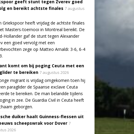
kspoor geeft stunt tegen Zverev goed
olg en bereikt achtste finales
7 augustus
n Griekspoor heeft vrijdag de achtste finales
et Masters-toernooi in Montreal bereikt. De
-Hollander gaf de stunt tegen Alexander
v een goed vervolg met een
bevochten zege op Matteo Arnaldi: 3-6, 6-4
3.
ant komt om bij poging Ceuta met een
glider te bereiken
7 augustus 2026
onge migrant is vrijdag omgekomen toen hij
en paraglider de Spaanse exclave Ceuta
erde te bereiken. De man belandde tijdens
poging in zee. De Guardia Civil in Ceuta heeft
lichaam geborgen.
ische duiker haalt Guinness-flessen uit
eeuws scheepswrak voor Dover
7
tus 2026