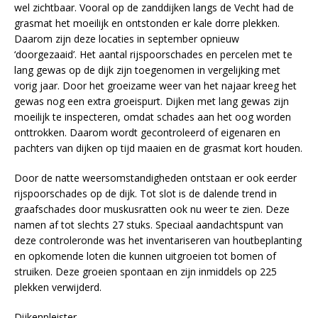
wel zichtbaar. Vooral op de zanddijken langs de Vecht had de
grasmat het moeilijk en ontstonden er kale dorre plekken.
Daarom zijn deze locaties in september opnieuw
‘doorgezaaid’. Het aantal rijspoorschades en percelen met te
lang gewas op de dijk zijn toegenomen in vergelijking met
vorig jaar. Door het groeizame weer van het najaar kreeg het
gewas nog een extra groeispurt. Dijken met lang gewas zijn
moeilijk te inspecteren, omdat schades aan het oog worden
onttrokken. Daarom wordt gecontroleerd of eigenaren en
pachters van dijken op tijd maaien en de grasmat kort houden.
Door de natte weersomstandigheden ontstaan er ook eerder
rijspoorschades op de dijk. Tot slot is de dalende trend in
graafschades door muskusratten ook nu weer te zien. Deze
namen af tot slechts 27 stuks. Speciaal aandachtspunt van
deze controleronde was het inventariseren van houtbeplanting
en opkomende loten die kunnen uitgroeien tot bomen of
struiken. Deze groeien spontaan en zijn inmiddels op 225
plekken verwijderd.
Dijkenpleister