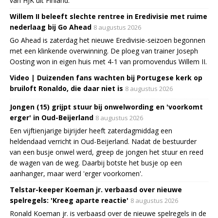
van HJK uit Finland.
Willem II beleeft slechte rentree in Eredivisie met ruime
nederlaag bij Go Ahead
8 augustus 2026
Go Ahead is zaterdag het nieuwe Eredivisie-seizoen begonnen
met een klinkende overwinning. De ploeg van trainer Joseph
Oosting won in eigen huis met 4-1 van promovendus Willem II.
Video | Duizenden fans wachten bij Portugese kerk op
bruiloft Ronaldo, die daar niet is
8 augustus 2026
Jongen (15) grijpt stuur bij onwelwording en 'voorkomt
erger' in Oud-Beijerland
8 augustus 2026
Een vijftienjarige bijrijder heeft zaterdagmiddag een
heldendaad verricht in Oud-Beijerland. Nadat de bestuurder
van een busje onwel werd, greep de jongen het stuur en reed
de wagen van de weg. Daarbij botste het busje op een
aanhanger, maar werd 'erger voorkomen'.
Telstar-keeper Koeman jr. verbaasd over nieuwe
spelregels: 'Kreeg aparte reactie'
8 augustus 2026
Ronald Koeman jr. is verbaasd over de nieuwe spelregels in de