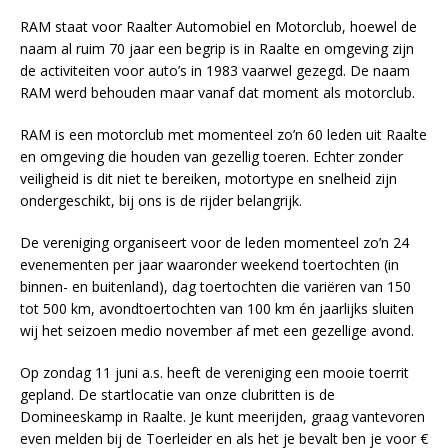
RAM staat voor Raalter Automobiel en Motorclub, hoewel de
naam al ruim 70 jaar een begrip is in Raalte en omgeving zijn
de activiteiten voor auto’s in 1983 vaarwel gezegd. De naam
RAM werd behouden maar vanaf dat moment als motorclub.
RAM is een motorclub met momenteel zo’n 60 leden uit Raalte
en omgeving die houden van gezellig toeren. Echter zonder
veiligheid is dit niet te bereiken, motortype en snelheid zijn
ondergeschikt, bij ons is de rijder belangrijk.
De vereniging organiseert voor de leden momenteel zo’n 24
evenementen per jaar waaronder weekend toertochten (in
binnen- en buitenland), dag toertochten die variëren van 150
tot 500 km, avondtoertochten van 100 km én jaarlijks sluiten
wij het seizoen medio november af met een gezellige avond.
Op zondag 11 juni a.s. heeft de vereniging een mooie toerrit
gepland. De startlocatie van onze clubritten is de
Domineeskamp in Raalte. Je kunt meerijden, graag vantevoren
even melden bij de Toerleider en als het je bevalt ben je voor €