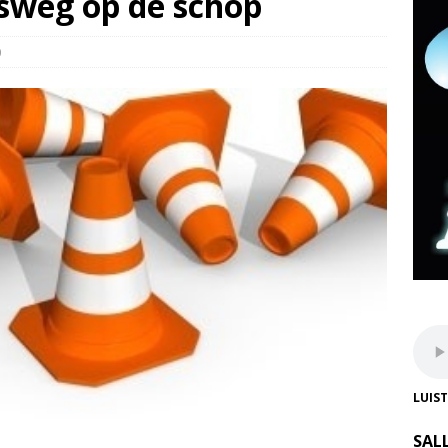
sweg op de schop
0
LUIS
SAL