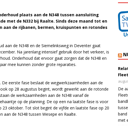
nderhoud plaats aan de N348 tussen aansluiting
nde met de N332 bij Raalte. Sinds deze maand tot en
n aan de rijbanen, bermen, kruispunten en rotondes
d aan de N348 en de Siemelinksweg in Deventer gaat
ecember. Na jarenlang intensief gebruik door het verkeer, is
N
erhoud. Onderhoud dat ervoor gaat zorgen dat de N348 en
aar mee kunnen zonder grote reparaties.
Rela
Flee
augus
rd. De eerste fase beslaat de wegwerkzaamheden aan de
De a
e ook op 28 augustus begint, wordt gewerkt aan de rotonde
Flee
 staan de werkzaamheden aan de N348 vanaf de
bandl
haantje op de planning. De op een na laatste fase is voor
tusse
3 oktober. Tot slot begint de vijfde en laatste fase op 20
band 
n aan de N348 tussen Wesepe en Raalte.
met e