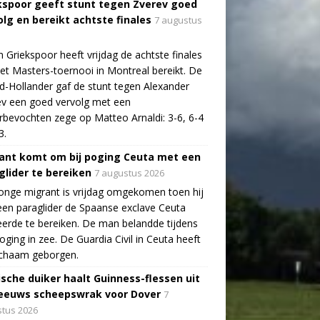
kspoor geeft stunt tegen Zverev goed
olg en bereikt achtste finales
7 augustus
n Griekspoor heeft vrijdag de achtste finales
et Masters-toernooi in Montreal bereikt. De
-Hollander gaf de stunt tegen Alexander
v een goed vervolg met een
bevochten zege op Matteo Arnaldi: 3-6, 6-4
3.
ant komt om bij poging Ceuta met een
glider te bereiken
7 augustus 2026
onge migrant is vrijdag omgekomen toen hij
en paraglider de Spaanse exclave Ceuta
erde te bereiken. De man belandde tijdens
poging in zee. De Guardia Civil in Ceuta heeft
lichaam geborgen.
ische duiker haalt Guinness-flessen uit
eeuws scheepswrak voor Dover
7
tus 2026