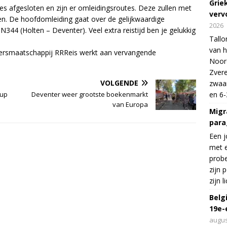
Grie
s afgesloten en zijn er omleidingsroutes. Deze zullen met
verv
. De hoofdomleiding gaat over de gelijkwaardige
2026
344 (Holten – Deventer). Veel extra reistijd ben je gelukkig
Tallo
van h
oersmaatschappij RRReis werkt aan vervangende
Noord
Zvere
VOLGENDE
zwaar
en 6-
Cup
Deventer weer grootste boekenmarkt
van Europa
Migr
para
Een j
met e
probe
zijn 
zijn 
Belg
19e-
augus