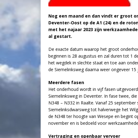
Nog een maand en dan vindt er groot o
Deventer-Oost op de A1 (24) en de roto
met het najaar 2023 zijn werkzaamhede
al gestart.
De exacte datum waarop het groot onderhou
beginnen is 28 augustus en zal duren tot 1 d
het wegdek in slechte staat en toe aan ond
de Siemelinksweg daarna weer ongeveer 15 j
Meerdere fasen
Het onderhoud wordt in vijf fasen uitgevoe
Siemelinksweg in Deventer. In fase twee, di
N348 – N332 in Raalte. Vanaf 25 september
Siemelinksdwarsweg tot halverwege het Wilge
de N348 ter hoogte van Wesepe en begint op 2
november en is bedoeld voor werkzaamhede
Vertraging en openbaar vervoer