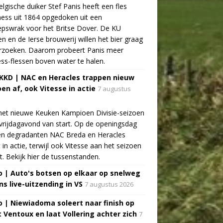
lgische duiker Stef Panis heeft een fles
ess uit 1864 opgedoken uit een
pswrak voor het Britse Dover. De KU
n en de Ierse brouwerij willen het bier graag
rzoeken. Daarom probeert Panis meer
ss-flessen boven water te halen.
 KKD | NAC en Heracles trappen nieuw
oen af, ook Vitesse in actie
7 augustus
het nieuwe Keuken Kampioen Divisie-seizoen
vrijdagavond van start. Op de openingsdag
n degradanten NAC Breda en Heracles
t in actie, terwijl ook Vitesse aan het seizoen
t. Bekijk hier de tussenstanden.
o | Auto's botsen op elkaar op snelweg
ns live-uitzending in VS
7 augustus 2026
o | Niewiadoma soleert naar finish op
 Ventoux en laat Vollering achter zich
7