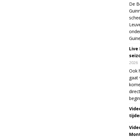
De Be
Guinn
schee
Leuve
onde
Guine
Live
seiz
2026
Ook 
gaat 
kome
direc
begin
Vide
tijde
Vide
Mont