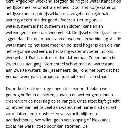
echt. Afgelopen weekend zorgden de hogere waterstanden op
het IJsselmeer voor extra alertheid. Door het hoge water op
het IJsselmeer en de IJssel kan ons zogeheten ‘regionale
watersysteem’ minder goed afvoeren. Het regionale
watersysteem is het systeem aan sloten, kanalen en
weteringen binnen ons werkgebied. De IJssel en het IJsselmeer
liggen daar buiten, maar staan er wel mee in verbinding. Als de
waterstand op het IJsselmeer en de IJssel hoger is dan die van
het regionale systeem, is het lastig water afvoeren uit ons
werkgebied. Dat is ook de reden dat gemaal Zedemuden in
Zwartsluis aan ging. Momenteel schommelt de waterstand
aan Zwarte waterzijde (IJsselmeerzijde) rond het punt dat het
gemaal weer gaat pompen of juist uit kan blijven staan.
Door de af en toe droge dagen tussendoor hebben we
genoeg buffer in de sloten, kanalen en weteringen kunnen
creëren om de neerslag op te vangen. Onze inzet blijft gericht
op afvoer van het te veel aan water, met name blad dat zich
voor duikers en krooshekken verzamelt, blijft een
aandachtspunt. We willen geen verstopping of blokkades,
zodat het water goed door kan stromen. De