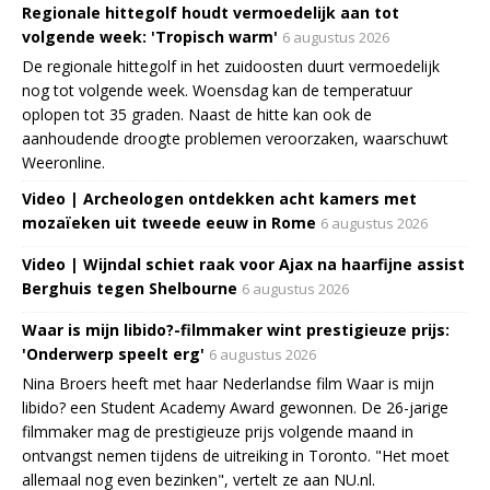
Regionale hittegolf houdt vermoedelijk aan tot
volgende week: 'Tropisch warm'
6 augustus 2026
De regionale hittegolf in het zuidoosten duurt vermoedelijk
nog tot volgende week. Woensdag kan de temperatuur
oplopen tot 35 graden. Naast de hitte kan ook de
aanhoudende droogte problemen veroorzaken, waarschuwt
Weeronline.
Video | Archeologen ontdekken acht kamers met
mozaïeken uit tweede eeuw in Rome
6 augustus 2026
Video | Wijndal schiet raak voor Ajax na haarfijne assist
Berghuis tegen Shelbourne
6 augustus 2026
Waar is mijn libido?-filmmaker wint prestigieuze prijs:
'Onderwerp speelt erg'
6 augustus 2026
Nina Broers heeft met haar Nederlandse film Waar is mijn
libido? een Student Academy Award gewonnen. De 26-jarige
filmmaker mag de prestigieuze prijs volgende maand in
ontvangst nemen tijdens de uitreiking in Toronto. "Het moet
allemaal nog even bezinken", vertelt ze aan NU.nl.