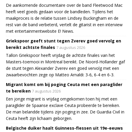
De aankomende documentaire over de band Fleetwood Mac
heeft veel goeds gedaan voor de bandleden. Tijdens het
maakproces is de relatie tussen Lindsey Buckingham en de
rest van de band verbeterd, vertelt de gitarist in een interview
met entertainmentwebsite E! News.
Griekspoor geeft stunt tegen Zverev goed vervolg en
bereikt achtste finales
7 augustus 2026
Tallon Griekspoor heeft vrijdag de achtste finales van het
Masters-toernooi in Montreal bereikt. De Noord-Hollander gaf
de stunt tegen Alexander Zverev een goed vervolg met een
zwaarbevochten zege op Matteo Arnaldi: 3-6, 6-4 en 6-3.
Migrant komt om bij poging Ceuta met een paraglider
te bereiken
7 augustus 2026
Een jonge migrant is vrijdag omgekomen toen hij met een
paraglider de Spaanse exclave Ceuta probeerde te bereiken.
De man belandde tijdens zijn poging in zee. De Guardia Civil in
Ceuta heeft zijn lichaam geborgen.
Belgische duiker haalt Guinness-flessen uit 19e-eeuws