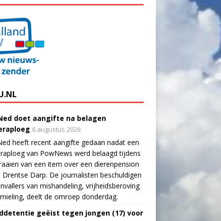
U.NL
ed doet aangifte na belagen
raploeg
6 augustus 2026
ed heeft recent aangifte gedaan nadat een
raploeg van PowNews werd belaagd tijdens
raaien van een item over een dierenpension
t Drentse Darp. De journalisten beschuldigen
nvallers van mishandeling, vrijheidsberoving
rnieling, deelt de omroep donderdag.
ddetentie geëist tegen jongen (17) voor