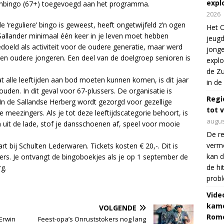
expl
renbingo (67+) toegevoegd aan het programma.
2026
 ‘reguliere’ bingo is geweest, heeft ongetwijfeld z’n ogen
Het O
s Sallander minimaal één keer in je leven moet hebben
jeugd
doeld als activiteit voor de oudere generatie, maar werd
jonge
n oudere jongeren. Een deel van de doelgroep senioren is
explo
de Zu
t alle leeftijden aan bod moeten kunnen komen, is dit jaar
in de
den. In dit geval voor 67-plussers. De organisatie is
Regi
. In de Sallandse Herberg wordt gezorgd voor gezellige
tot 
eezingers. Als je tot deze leeftijdscategorie behoort, is
augus
n uit de lade, stof je dansschoenen af, speel voor mooie
De re
verm
rt bij Schulten Lederwaren. Tickets kosten € 20,-. Dit is
kan d
kkers. Je ontvangt de bingoboekjes als je op 1 september de
de hi
rg.
prob
Vide
kame
VOLGENDE
Rom
 Erwin
Feest-opa’s Onruststokers nog lang