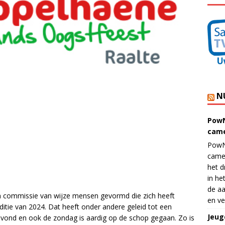
N
PowN
came
PowN
came
het d
in he
de aa
n commissie van wijze mensen gevormd die zich heeft
en ve
tie van 2024. Dat heeft onder andere geleid tot een
Jeug
vond en ook de zondag is aardig op de schop gegaan. Zo is