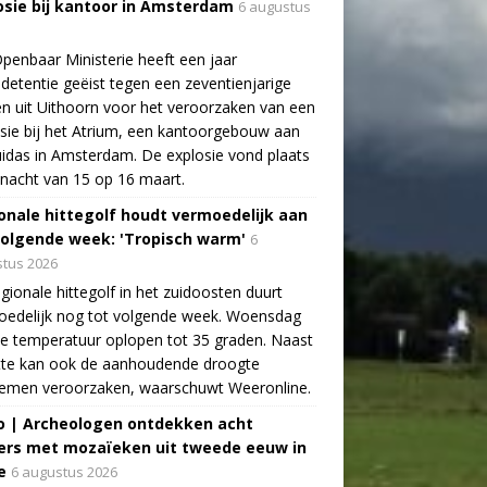
osie bij kantoor in Amsterdam
6 augustus
penbaar Ministerie heeft een jaar
detentie geëist tegen een zeventienjarige
n uit Uithoorn voor het veroorzaken van een
sie bij het Atrium, een kantoorgebouw aan
idas in Amsterdam. De explosie vond plaats
 nacht van 15 op 16 maart.
onale hittegolf houdt vermoedelijk aan
volgende week: 'Tropisch warm'
6
tus 2026
gionale hittegolf in het zuidoosten duurt
oedelijk nog tot volgende week. Woensdag
e temperatuur oplopen tot 35 graden. Naast
tte kan ook de aanhoudende droogte
lemen veroorzaken, waarschuwt Weeronline.
o | Archeologen ontdekken acht
rs met mozaïeken uit tweede eeuw in
e
6 augustus 2026