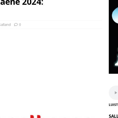
aene 2024:
Salland
0
LUIS
SAL