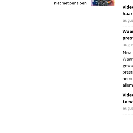
niet met pensioen
Vide
haar
augus
Waar
pres
augus
Nina 
Waar 
gewo
prest
nemen
allem
Vide
terwi
augus