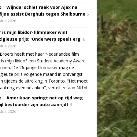
o | Wijndal schiet raak voor Ajax na
fijne assist Berghuis tegen Shelbourne
6
tus 2026
 is mijn libido?-filmmaker wint
tigieuze prijs: 'Onderwerp speelt erg'
6
tus 2026
Broers heeft met haar Nederlandse film
is mijn libido? een Student Academy Award
nnen. De 26-jarige filmmaker mag de
igieuze prijs volgende maand in ontvangst
 tijdens de uitreiking in Toronto. "Het moet
aal nog even bezinken", vertelt ze aan NU.nl.
o | Amerikaan springt net op tijd weg
jl bestuurder zijn auto aanrijdt
6
tus 2026