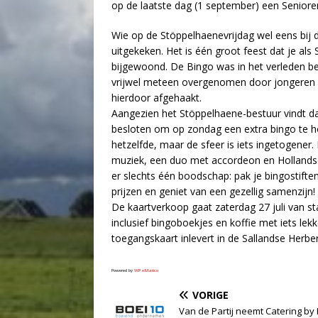
op de laatste dag (1 september) een Senio
Wie op de Stöppelhaenevrijdag wel eens bij de
uitgekeken. Het is één groot feest dat je al
bijgewoond. De Bingo was in het verleden be
vrijwel meteen overgenomen door jongeren e
hierdoor afgehaakt.
Aangezien het Stöppelhaene-bestuur vindt da
besloten om op zondag een extra bingo te hou
hetzelfde, maar de sfeer is iets ingetogener
muziek, een duo met accordeon en Hollandse m
er slechts één boodschap: pak je bingostifte
prijzen en geniet van een gezellig samenzijn!
De kaartverkoop gaat zaterdag 27 juli van sta
inclusief bingoboekjes en koffie met iets le
toegangskaart inlevert in de Sallandse Herbe
Powered by
WPeMatico
VORIGE
Van de Partij neemt Catering by