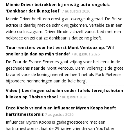
Minnie Driver betrokken bij ernstig auto-ongeluk:
'Dankbaar dat ik nog leef'
7 augustus 2026
Minnie Driver heeft een ernstig auto-ongeluk gehad. De Britse
actrice is daarbij met de schrik vrijgekomen, vertelde ze in een
video op Instagram. Driver filmde zichzelf vanuit bed met een
nekbrace en zei dat ze dankbaar is dat ze nog leeft.
Tour-rensters voor het eerst Mont Ventoux op: 'Wil
sneller zijn dan op mijn tiende'
7 augustus 2026
De Tour de France Femmes gaat vrijdag voor het eerst in de
geschiedenis naar de Mont Ventoux. Demi Vollering is de grote
favoriet voor de koninginnenrit en heeft net als Puck Pieterse
bijzondere herinneringen aan de 'kale berg'.
Video | Leerlingen schuilen onder tafels terwijl schoten
klinken op Thaise school
7 augustus 2026
Enzo Knols vriendin en influencer Myron Koops heeft
hartritmestoornis
7 augustus 2026
Influencer Myron Koops is gediagnosticeerd met een
hartritmestoornis, laat de 29-jarige vriendin van YouTuber