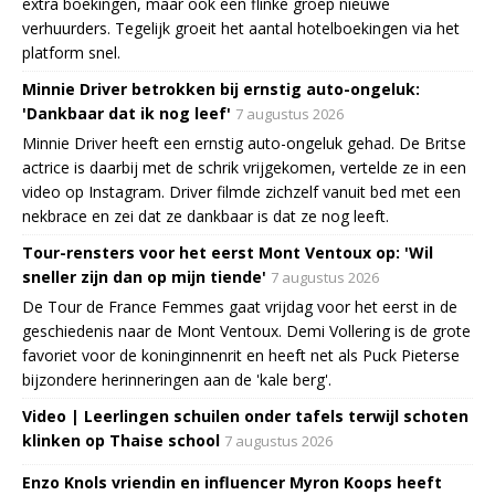
extra boekingen, maar ook een flinke groep nieuwe
verhuurders. Tegelijk groeit het aantal hotelboekingen via het
platform snel.
Minnie Driver betrokken bij ernstig auto-ongeluk:
'Dankbaar dat ik nog leef'
7 augustus 2026
Minnie Driver heeft een ernstig auto-ongeluk gehad. De Britse
actrice is daarbij met de schrik vrijgekomen, vertelde ze in een
video op Instagram. Driver filmde zichzelf vanuit bed met een
nekbrace en zei dat ze dankbaar is dat ze nog leeft.
Tour-rensters voor het eerst Mont Ventoux op: 'Wil
sneller zijn dan op mijn tiende'
7 augustus 2026
De Tour de France Femmes gaat vrijdag voor het eerst in de
geschiedenis naar de Mont Ventoux. Demi Vollering is de grote
favoriet voor de koninginnenrit en heeft net als Puck Pieterse
bijzondere herinneringen aan de 'kale berg'.
Video | Leerlingen schuilen onder tafels terwijl schoten
klinken op Thaise school
7 augustus 2026
Enzo Knols vriendin en influencer Myron Koops heeft