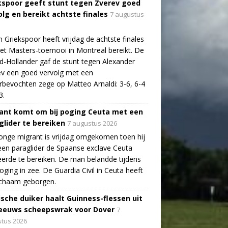
kspoor geeft stunt tegen Zverev goed
olg en bereikt achtste finales
7 augustus
n Griekspoor heeft vrijdag de achtste finales
et Masters-toernooi in Montreal bereikt. De
-Hollander gaf de stunt tegen Alexander
v een goed vervolg met een
bevochten zege op Matteo Arnaldi: 3-6, 6-4
3.
ant komt om bij poging Ceuta met een
glider te bereiken
7 augustus 2026
onge migrant is vrijdag omgekomen toen hij
en paraglider de Spaanse exclave Ceuta
erde te bereiken. De man belandde tijdens
poging in zee. De Guardia Civil in Ceuta heeft
lichaam geborgen.
ische duiker haalt Guinness-flessen uit
eeuws scheepswrak voor Dover
7
tus 2026