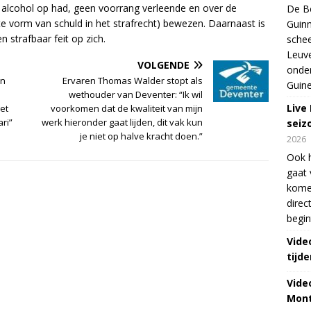
 alcohol op had, geen voorrang verleende en over de
De Be
e vorm van schuld in het strafrecht) bewezen. Daarnaast is
Guinn
n strafbaar feit op zich.
schee
Leuve
VOLGENDE
onde
en
Ervaren Thomas Walder stopt als
Guine
wethouder van Deventer: “Ik wil
Live
et
voorkomen dat de kwaliteit van mijn
ri”
werk hieronder gaat lijden, dit vak kun
seiz
je niet op halve kracht doen.”
2026
Ook 
gaat 
kome
direc
begin
Vide
tijde
Vide
Mont