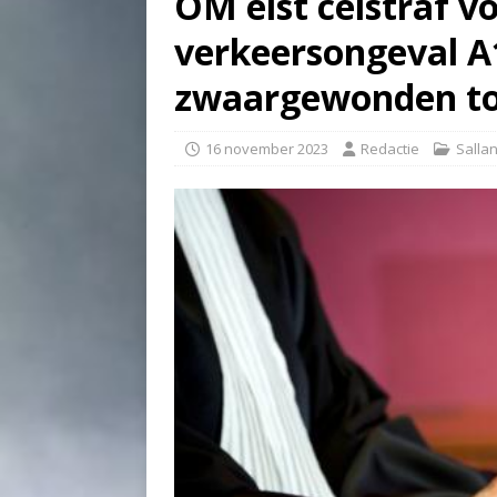
OM eist celstraf v
verkeersongeval 
zwaargewonden to
16 november 2023
Redactie
Salla