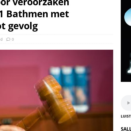
oor veroorzaken
A1 Bathmen met
t gevolg
nd
0
LUIS
SAL