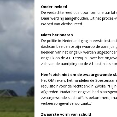
Onder invloed
De verdachte reed dus door, om drie uur lat
Daar werd hij aangehouden. Uit het proces-v
invloed van alcohol reed.
Niets herinneren
De politie in Nederland ging in eerste instant
dashcambeelden te zijn waarop de aanrijdin
beelden van het ongeluk werden uitgezonde
ongeluk op de A1. Terwijl hij over het ongeval
zich van de aanrijding op de A1 juist niets ko
Heeft zich niet om de zwaargewonde s
Het OM rekent het handelen de Soestenaar ech
requisitoir voor de rechtbank in Zwolle: “Hij 
afgereden. Nadat het ongeval had plaatsgevo
zwaargewonde slachtoffers bekommerd, maar 
verkeersongeval veroorzaakt.”
Zwaarste vorm van schuld