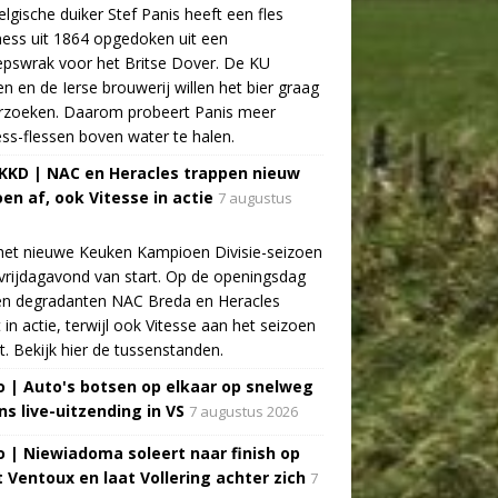
lgische duiker Stef Panis heeft een fles
ess uit 1864 opgedoken uit een
pswrak voor het Britse Dover. De KU
n en de Ierse brouwerij willen het bier graag
rzoeken. Daarom probeert Panis meer
ss-flessen boven water te halen.
 KKD | NAC en Heracles trappen nieuw
oen af, ook Vitesse in actie
7 augustus
het nieuwe Keuken Kampioen Divisie-seizoen
vrijdagavond van start. Op de openingsdag
n degradanten NAC Breda en Heracles
t in actie, terwijl ook Vitesse aan het seizoen
t. Bekijk hier de tussenstanden.
o | Auto's botsen op elkaar op snelweg
ns live-uitzending in VS
7 augustus 2026
o | Niewiadoma soleert naar finish op
 Ventoux en laat Vollering achter zich
7