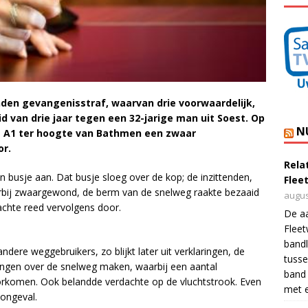
den gevangenisstraf, waarvan drie voorwaardelijk,
 van drie jaar tegen een 32-jarige man uit Soest. Op
N
 de A1 ter hoogte van Bathmen een zwaar
or.
Rela
n busje aan. Dat busje sloeg over de kop; de inzittenden,
Flee
rbij zwaargewond, de berm van de snelweg raakte bezaaid
augus
achte reed vervolgens door.
De a
Flee
bandl
ere weggebruikers, zo blijkt later uit verklaringen, de
tusse
ngen over de snelweg maken, waarbij een aantal
band 
rkomen. Ook belandde verdachte op de vluchtstrook. Even
met e
 ongeval.