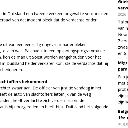
Grie
verv
er in Duitsland een tweede verkeersongeval te veroorzaken.
2026
erbaal van dat incident bleek dat de verdachte onder
Tallo
van h
Noord
Zvere
ie uit van een eenzijdig ongeval, maar er bleken
zwaar
g te zien was. Pas nadat in een opsporingsprogramma de
en 6-
n, kon de man uit Soest worden aangehouden voor het
Migr
 in Duitsland helder verklaren kon, stelde verdachte dat hij
para
n herinneren.
Een j
lachtoffers bekommerd
met e
ter zwaar aan. De officier van justitie vandaag in het
probe
heeft de auto van slachtoffers letterlijk van de weg
zijn 
nden, heeft verdachte zich verder niet om de
zijn 
is hij doorgereden en heeft hij in Duitsland het volgende
Belg
19e-
augus