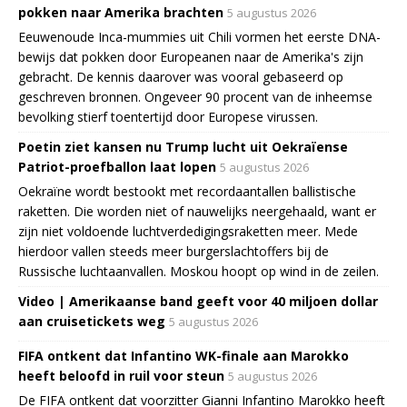
pokken naar Amerika brachten
5 augustus 2026
Eeuwenoude Inca-mummies uit Chili vormen het eerste DNA-
bewijs dat pokken door Europeanen naar de Amerika's zijn
gebracht. De kennis daarover was vooral gebaseerd op
geschreven bronnen. Ongeveer 90 procent van de inheemse
bevolking stierf toentertijd door Europese virussen.
Poetin ziet kansen nu Trump lucht uit Oekraïense
Patriot-proefballon laat lopen
5 augustus 2026
Oekraïne wordt bestookt met recordaantallen ballistische
raketten. Die worden niet of nauwelijks neergehaald, want er
zijn niet voldoende luchtverdedigingsraketten meer. Mede
hierdoor vallen steeds meer burgerslachtoffers bij de
Russische luchtaanvallen. Moskou hoopt op wind in de zeilen.
Video | Amerikaanse band geeft voor 40 miljoen dollar
aan cruisetickets weg
5 augustus 2026
FIFA ontkent dat Infantino WK-finale aan Marokko
heeft beloofd in ruil voor steun
5 augustus 2026
De FIFA ontkent dat voorzitter Gianni Infantino Marokko heeft