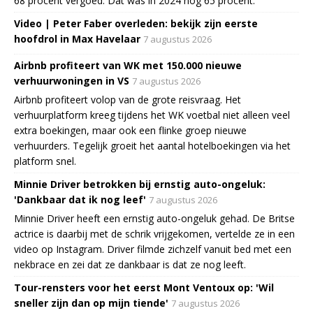
68 procent vergoed. Dat was in 2024 nog 65 procent.
Video | Peter Faber overleden: bekijk zijn eerste
hoofdrol in Max Havelaar
7 augustus 2026
Airbnb profiteert van WK met 150.000 nieuwe
verhuurwoningen in VS
7 augustus 2026
Airbnb profiteert volop van de grote reisvraag. Het
verhuurplatform kreeg tijdens het WK voetbal niet alleen veel
extra boekingen, maar ook een flinke groep nieuwe
verhuurders. Tegelijk groeit het aantal hotelboekingen via het
platform snel.
Minnie Driver betrokken bij ernstig auto-ongeluk:
'Dankbaar dat ik nog leef'
7 augustus 2026
Minnie Driver heeft een ernstig auto-ongeluk gehad. De Britse
actrice is daarbij met de schrik vrijgekomen, vertelde ze in een
video op Instagram. Driver filmde zichzelf vanuit bed met een
nekbrace en zei dat ze dankbaar is dat ze nog leeft.
Tour-rensters voor het eerst Mont Ventoux op: 'Wil
sneller zijn dan op mijn tiende'
7 augustus 2026