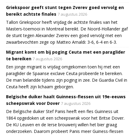
Griekspoor geeft stunt tegen Zverev goed vervolg en
bereikt achtste finales
7 augustus 2026
Tallon Griekspoor heeft vrijdag de achtste finales van het
Masters-toernooi in Montreal bereikt. De Noord-Hollander gaf
de stunt tegen Alexander Zverev een goed vervolg met een
zwaarbevochten zege op Matteo Arnaldi: 3-6, 6-4 en 6-3.
Migrant komt om bij poging Ceuta met een paraglider
te bereiken
7 augustus 2026
Een jonge migrant is vrijdag omgekomen toen hij met een
paraglider de Spaanse exclave Ceuta probeerde te bereiken.
De man belandde tijdens zijn poging in zee. De Guardia Civil in
Ceuta heeft zijn lichaam geborgen.
Belgische duiker haalt Guinness-flessen uit 19e-eeuws
scheepswrak voor Dover
7 augustus 2026
De Belgische duiker Stef Panis heeft een fles Guinness uit
1864 opgedoken uit een scheepswrak voor het Britse Dover.
De KU Leuven en de Ierse brouwerij willen het bier graag
onderzoeken. Daarom probeert Panis meer Guiness-flessen