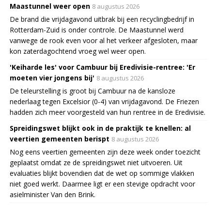
Maastunnel weer open
8 augustus 2026
De brand die vrijdagavond uitbrak bij een recyclingbedrijf in
Rotterdam-Zuid is onder controle. De Maastunnel werd
vanwege de rook even voor al het verkeer afgesloten, maar
kon zaterdagochtend vroeg wel weer open.
'Keiharde les' voor Cambuur bij Eredivisie-rentree: 'Er
moeten vier jongens bij'
8 augustus 2026
De teleurstelling is groot bij Cambuur na de kansloze
nederlaag tegen Excelsior (0-4) van vrijdagavond. De Friezen
hadden zich meer voorgesteld van hun rentree in de Eredivisie.
Spreidingswet blijkt ook in de praktijk te knellen: al
veertien gemeenten berispt
8 augustus 2026
Nog eens veertien gemeenten zijn deze week onder toezicht
geplaatst omdat ze de spreidingswet niet uitvoeren. Uit
evaluaties blijkt bovendien dat de wet op sommige vlakken
niet goed werkt. Daarmee ligt er een stevige opdracht voor
asielminister Van den Brink.