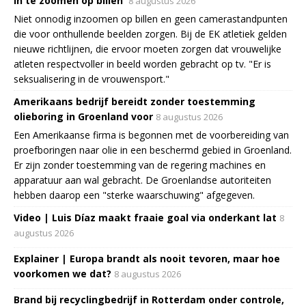
in te zoomen op billen'
8 augustus 2026
Niet onnodig inzoomen op billen en geen camerastandpunten
die voor onthullende beelden zorgen. Bij de EK atletiek gelden
nieuwe richtlijnen, die ervoor moeten zorgen dat vrouwelijke
atleten respectvoller in beeld worden gebracht op tv. "Er is
seksualisering in de vrouwensport."
Amerikaans bedrijf bereidt zonder toestemming
olieboring in Groenland voor
8 augustus 2026
Een Amerikaanse firma is begonnen met de voorbereiding van
proefboringen naar olie in een beschermd gebied in Groenland.
Er zijn zonder toestemming van de regering machines en
apparatuur aan wal gebracht. De Groenlandse autoriteiten
hebben daarop een "sterke waarschuwing" afgegeven.
Video | Luis Díaz maakt fraaie goal via onderkant lat
8
augustus 2026
Explainer | Europa brandt als nooit tevoren, maar hoe
voorkomen we dat?
8 augustus 2026
Brand bij recyclingbedrijf in Rotterdam onder controle,