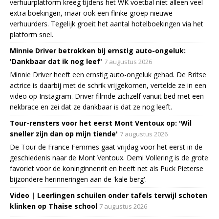
verhuurplatform kreeg tijdens het WK voetbal niet alleen veel
extra boekingen, maar ook een flinke groep nieuwe
verhuurders. Tegelijk groeit het aantal hotelboekingen via het
platform snel.
Minnie Driver betrokken bij ernstig auto-ongeluk:
'Dankbaar dat ik nog leef'
7 augustus 2026
Minnie Driver heeft een ernstig auto-ongeluk gehad. De Britse
actrice is daarbij met de schrik vrijgekomen, vertelde ze in een
video op Instagram. Driver filmde zichzelf vanuit bed met een
nekbrace en zei dat ze dankbaar is dat ze nog leeft.
Tour-rensters voor het eerst Mont Ventoux op: 'Wil
sneller zijn dan op mijn tiende'
7 augustus 2026
De Tour de France Femmes gaat vrijdag voor het eerst in de
geschiedenis naar de Mont Ventoux. Demi Vollering is de grote
favoriet voor de koninginnenrit en heeft net als Puck Pieterse
bijzondere herinneringen aan de 'kale berg'.
Video | Leerlingen schuilen onder tafels terwijl schoten
klinken op Thaise school
7 augustus 2026