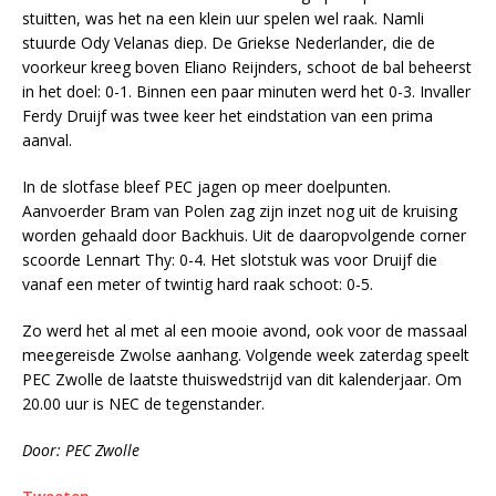
stuitten, was het na een klein uur spelen wel raak. Namli
stuurde Ody Velanas diep. De Griekse Nederlander, die de
voorkeur kreeg boven Eliano Reijnders, schoot de bal beheerst
in het doel: 0-1. Binnen een paar minuten werd het 0-3. Invaller
Ferdy Druijf was twee keer het eindstation van een prima
aanval.
In de slotfase bleef PEC jagen op meer doelpunten.
Aanvoerder Bram van Polen zag zijn inzet nog uit de kruising
worden gehaald door Backhuis. Uit de daaropvolgende corner
scoorde Lennart Thy: 0-4. Het slotstuk was voor Druijf die
vanaf een meter of twintig hard raak schoot: 0-5.
Zo werd het al met al een mooie avond, ook voor de massaal
meegereisde Zwolse aanhang. Volgende week zaterdag speelt
PEC Zwolle de laatste thuiswedstrijd van dit kalenderjaar. Om
20.00 uur is NEC de tegenstander.
Door: PEC Zwolle