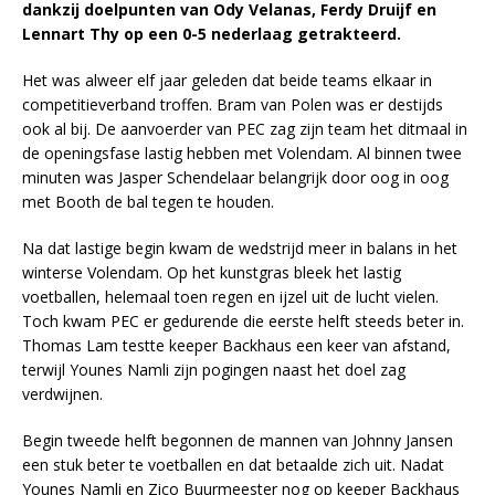
dankzij doelpunten van Ody Velanas, Ferdy Druijf en
Lennart Thy op een 0-5 nederlaag getrakteerd.
Het was alweer elf jaar geleden dat beide teams elkaar in
competitieverband troffen. Bram van Polen was er destijds
ook al bij. De aanvoerder van PEC zag zijn team het ditmaal in
de openingsfase lastig hebben met Volendam. Al binnen twee
minuten was Jasper Schendelaar belangrijk door oog in oog
met Booth de bal tegen te houden.
Na dat lastige begin kwam de wedstrijd meer in balans in het
winterse Volendam. Op het kunstgras bleek het lastig
voetballen, helemaal toen regen en ijzel uit de lucht vielen.
Toch kwam PEC er gedurende die eerste helft steeds beter in.
Thomas Lam testte keeper Backhaus een keer van afstand,
terwijl Younes Namli zijn pogingen naast het doel zag
verdwijnen.
Begin tweede helft begonnen de mannen van Johnny Jansen
een stuk beter te voetballen en dat betaalde zich uit. Nadat
Younes Namli en Zico Buurmeester nog op keeper Backhaus