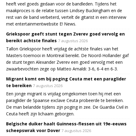
heeft veel goeds gedaan voor de bandleden. Tijdens het
maakproces is de relatie tussen Lindsey Buckingham en de
rest van de band verbeterd, vertelt de gitarist in een interview
met entertainmentwebsite E! News.
Griekspoor geeft stunt tegen Zverev goed vervolg en
bereikt achtste finales
7 augustus 2026
Tallon Griekspoor heeft vrijdag de achtste finales van het
Masters-toernooi in Montreal bereikt. De Noord-Hollander gaf
de stunt tegen Alexander Zverev een goed vervolg met een
zwaarbevochten zege op Matteo Arnaldi: 3-6, 6-4 en 6-3.
Migrant komt om bij poging Ceuta met een paraglider
te bereiken
7 augustus 2026
Een jonge migrant is vrijdag omgekomen toen hij met een
paraglider de Spaanse exclave Ceuta probeerde te bereiken.
De man belandde tijdens zijn poging in zee. De Guardia Civil in
Ceuta heeft zijn lichaam geborgen.
Belgische duiker haalt Guinness-flessen uit 19e-eeuws
scheepswrak voor Dover
7 augustus 2026