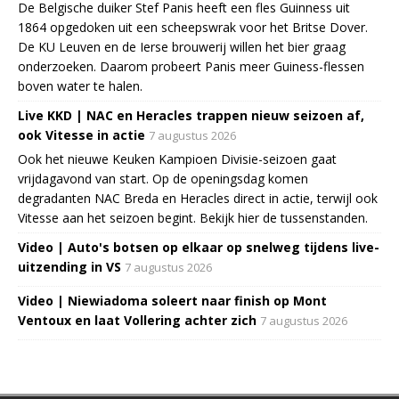
De Belgische duiker Stef Panis heeft een fles Guinness uit
1864 opgedoken uit een scheepswrak voor het Britse Dover.
De KU Leuven en de Ierse brouwerij willen het bier graag
onderzoeken. Daarom probeert Panis meer Guiness-flessen
boven water te halen.
Live KKD | NAC en Heracles trappen nieuw seizoen af,
ook Vitesse in actie
7 augustus 2026
Ook het nieuwe Keuken Kampioen Divisie-seizoen gaat
vrijdagavond van start. Op de openingsdag komen
degradanten NAC Breda en Heracles direct in actie, terwijl ook
Vitesse aan het seizoen begint. Bekijk hier de tussenstanden.
Video | Auto's botsen op elkaar op snelweg tijdens live-
uitzending in VS
7 augustus 2026
Video | Niewiadoma soleert naar finish op Mont
Ventoux en laat Vollering achter zich
7 augustus 2026