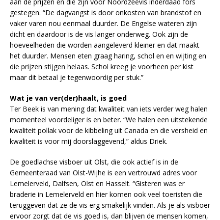
aan de prijzen en die zijn voor Noordzeevis inderdaad fors
gestegen. “De dagvangst is door onkosten van brandstof en
vaker varen nou eenmaal duurder. De Engelse wateren zijn
dicht en daardoor is de vis langer onderweg. Ook zijn de
hoeveelheden die worden aangeleverd kleiner en dat maakt
het duurder. Mensen eten graag haring, schol en en wijting en
die prijzen stijgen helaas. Schol kreeg je voorheen per kist
maar dit betaal je tegenwoordig per stuk.”
Wat je van ver(der)haalt, is goed
Ter Beek is van mening dat kwaliteit van iets verder weg halen
momenteel voordeliger is en beter. “We halen een uitstekende
kwaliteit pollak voor de kibbeling uit Canada en die versheid en
kwaliteit is voor mij doorslaggevend,” aldus Driek.
De goedlachse visboer uit Olst, die ook actief is in de
Gemeenteraad van Olst-Wijhe is een vertrouwd adres voor
Lemelerveld, Dalfsen, Olst en Hasselt. “Gisteren was er
braderie in Lemelerveld en hier komen ook veel toeristen die
teruggeven dat ze de vis erg smakelijk vinden. Als je als visboer
ervoor zorgt dat de vis goed is, dan blijven de mensen komen,