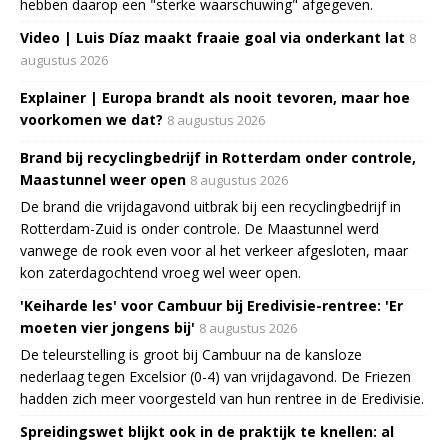
hebben daarop een "sterke waarschuwing" afgegeven.
Video | Luis Díaz maakt fraaie goal via onderkant lat
8
augustus 2026
Explainer | Europa brandt als nooit tevoren, maar hoe
voorkomen we dat?
8 augustus 2026
Brand bij recyclingbedrijf in Rotterdam onder controle,
Maastunnel weer open
8 augustus 2026
De brand die vrijdagavond uitbrak bij een recyclingbedrijf in
Rotterdam-Zuid is onder controle. De Maastunnel werd
vanwege de rook even voor al het verkeer afgesloten, maar
kon zaterdagochtend vroeg wel weer open.
'Keiharde les' voor Cambuur bij Eredivisie-rentree: 'Er
moeten vier jongens bij'
8 augustus 2026
De teleurstelling is groot bij Cambuur na de kansloze
nederlaag tegen Excelsior (0-4) van vrijdagavond. De Friezen
hadden zich meer voorgesteld van hun rentree in de Eredivisie.
Spreidingswet blijkt ook in de praktijk te knellen: al