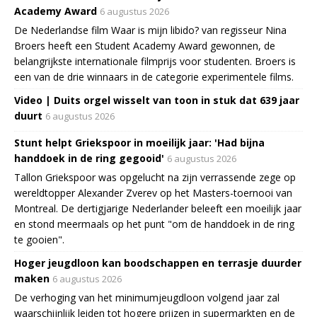
Academy Award
6 augustus 2026
De Nederlandse film Waar is mijn libido? van regisseur Nina
Broers heeft een Student Academy Award gewonnen, de
belangrijkste internationale filmprijs voor studenten. Broers is
een van de drie winnaars in de categorie experimentele films.
Video | Duits orgel wisselt van toon in stuk dat 639 jaar
duurt
6 augustus 2026
Stunt helpt Griekspoor in moeilijk jaar: 'Had bijna
handdoek in de ring gegooid'
6 augustus 2026
Tallon Griekspoor was opgelucht na zijn verrassende zege op
wereldtopper Alexander Zverev op het Masters-toernooi van
Montreal. De dertigjarige Nederlander beleeft een moeilijk jaar
en stond meermaals op het punt "om de handdoek in de ring
te gooien".
Hoger jeugdloon kan boodschappen en terrasje duurder
maken
6 augustus 2026
De verhoging van het minimumjeugdloon volgend jaar zal
waarschijnlijk leiden tot hogere prijzen in supermarkten en de