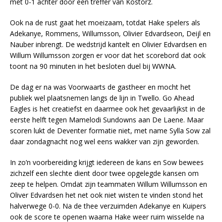
met 0-1 achter door een treffer van Kostorz.
Ook na de rust gaat het moeizaam, totdat Hake spelers als
Adekanye, Rommens, Willumsson, Olivier Edvardseon, Deijl en
Nauber inbrengt. De wedstrijd kantelt en Olivier Edvardsen en
Willum Willumsson zorgen er voor dat het scorebord dat ook
toont na 90 minuten in het besloten duel bij WWNA.
De dag er na was Voorwaarts de gastheer en mocht het
publiek wel plaatsnemen langs de lijn in Twello. Go Ahead
Eagles is het creatiefst en daarmee ook het gevaarlijkst in de
eerste helft tegen Mamelodi Sundowns aan De Laene. Maar
scoren lukt de Deventer formatie niet, met name Sylla Sow zal
daar zondagnacht nog wel eens wakker van zijn geworden.
In zo’n voorbereiding krijgt iedereen de kans en Sow bewees
zichzelf een slechte dient door twee opgelegde kansen om
zeep te helpen. Omdat zijn teammaten Willum Willumsson en
Oliver Edvardsen het net ook niet wisten te vinden stond het
halverwege 0-0. Na de thee verzuimden Adekanye en Kuipers
ook de score te openen waarna Hake weer ruim wisselde na