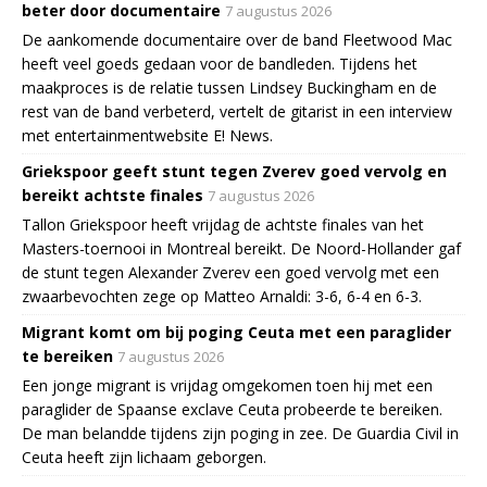
beter door documentaire
7 augustus 2026
De aankomende documentaire over de band Fleetwood Mac
heeft veel goeds gedaan voor de bandleden. Tijdens het
maakproces is de relatie tussen Lindsey Buckingham en de
rest van de band verbeterd, vertelt de gitarist in een interview
met entertainmentwebsite E! News.
Griekspoor geeft stunt tegen Zverev goed vervolg en
bereikt achtste finales
7 augustus 2026
Tallon Griekspoor heeft vrijdag de achtste finales van het
Masters-toernooi in Montreal bereikt. De Noord-Hollander gaf
de stunt tegen Alexander Zverev een goed vervolg met een
zwaarbevochten zege op Matteo Arnaldi: 3-6, 6-4 en 6-3.
Migrant komt om bij poging Ceuta met een paraglider
te bereiken
7 augustus 2026
Een jonge migrant is vrijdag omgekomen toen hij met een
paraglider de Spaanse exclave Ceuta probeerde te bereiken.
De man belandde tijdens zijn poging in zee. De Guardia Civil in
Ceuta heeft zijn lichaam geborgen.