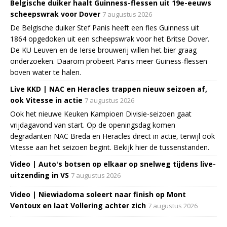
Belgische duiker haalt Guinness-flessen uit 19e-eeuws
scheepswrak voor Dover
7 augustus 2026
De Belgische duiker Stef Panis heeft een fles Guinness uit
1864 opgedoken uit een scheepswrak voor het Britse Dover.
De KU Leuven en de Ierse brouwerij willen het bier graag
onderzoeken. Daarom probeert Panis meer Guiness-flessen
boven water te halen.
Live KKD | NAC en Heracles trappen nieuw seizoen af,
ook Vitesse in actie
7 augustus 2026
Ook het nieuwe Keuken Kampioen Divisie-seizoen gaat
vrijdagavond van start. Op de openingsdag komen
degradanten NAC Breda en Heracles direct in actie, terwijl ook
Vitesse aan het seizoen begint. Bekijk hier de tussenstanden.
Video | Auto's botsen op elkaar op snelweg tijdens live-
uitzending in VS
7 augustus 2026
Video | Niewiadoma soleert naar finish op Mont
Ventoux en laat Vollering achter zich
7 augustus 2026