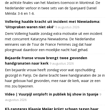
de achtste finales van het Masters-toernooi in Montreal. De
Nederlander verloor in twee sets van de Spanjaard Daniel
Mérida: 3-6 en 1-6.
Vollering haalde kracht uit incident met Niewiadoma:
'Uitspraken waren niet oké'
9 augustus 2026
Demi Vollering haalde zondag extra motivatie uit een incident
met concurrent Katarzyna Niewiadoma. De Nederlandse
winnares van de Tour de France Femmes zag dat haar
ploegmaat daardoor een moeilijke nacht had gehad.
Bejaarde Franse vrouw brengt twee gevonden
handgranaten naar kerk
9 augustus 2026
Een bejaarde vrouw heeft zondag voor wat opschudding
gezorgd in Parijs. De dame bracht twee handgranaten die ze in
haar gebouw had gevonden, mee naar de kerk, waar ze een
mis zou bijwonen.
Video | Vuurpijl ontploft in publiek bij show in Spanje
9
augustus 2026
K3-zangeres Klaasje Meijer krijgt schoen tegen haar