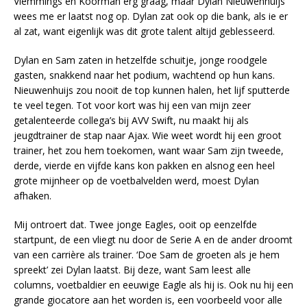
Vlemmings en Koorman erg graag, maar Dylan Nieuwenhuijs
wees me er laatst nog op. Dylan zat ook op die bank, als ie er
al zat, want eigenlijk was dit grote talent altijd geblesseerd.
Dylan en Sam zaten in hetzelfde schuitje, jonge roodgele
gasten, snakkend naar het podium, wachtend op hun kans.
Nieuwenhuijs zou nooit de top kunnen halen, het lijf sputterde
te veel tegen. Tot voor kort was hij een van mijn zeer
getalenteerde collega’s bij AVV Swift, nu maakt hij als
jeugdtrainer de stap naar Ajax. Wie weet wordt hij een groot
trainer, het zou hem toekomen, want waar Sam zijn tweede,
derde, vierde en vijfde kans kon pakken en alsnog een heel
grote mijnheer op de voetbalvelden werd, moest Dylan
afhaken.
Mij ontroert dat. Twee jonge Eagles, ooit op eenzelfde
startpunt, de een vliegt nu door de Serie A en de ander droomt
van een carrière als trainer. ‘Doe Sam de groeten als je hem
spreekt’ zei Dylan laatst. Bij deze, want Sam leest alle
columns, voetbaldier en eeuwige Eagle als hij is. Ook nu hij een
grande giocatore aan het worden is, een voorbeeld voor alle