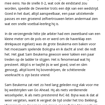
mee eens. Na de snelle 0-2, wat ook de eindstand zou
worden, speelde de Deventer trots een dijk van een wedstrijd.
Goed in het duel, altijd aanspeelbaar, een paar uitstekende
passes en een groeiend zelfvertrouwen lieten andermaal zien
wat een snelle voetbal-leerling hij is.
In de verzengende hitte (de arbiter had een zweetband van een
kleine meter om de pols en er werd om de haverklap een
drinkpauze ingelast) was de grote Beukema een baken voor
het moeizaam spelende Bologna en ik dacht al snel: die redt
het. Het gaat Sam Beukema gewoon weer lukken een paar
treden op de ladder te stijgen. Het is fenomenaal wat hij
presteert. Altijd is er twijfel (is ie wel goed, snel en slim
genoeg), altijd komt hij bovendrijven, de schitterende
veerkracht is zijn beste vriend.
Sam Beukema zat niet zo heel lang geleden nog vlak voor me
bij wedstrijden van Go Ahead. Hij als niets verdienende
wisselspeler, ik als niets presterend RvC-lid. Bijna was ik dat al
weer vergeten, want ik vergeet de tijd onder het trio Bekking,