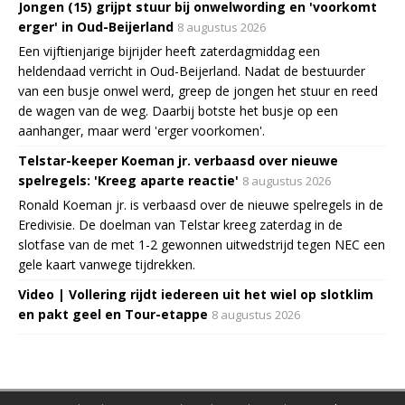
Jongen (15) grijpt stuur bij onwelwording en 'voorkomt
erger' in Oud-Beijerland
8 augustus 2026
Een vijftienjarige bijrijder heeft zaterdagmiddag een
heldendaad verricht in Oud-Beijerland. Nadat de bestuurder
van een busje onwel werd, greep de jongen het stuur en reed
de wagen van de weg. Daarbij botste het busje op een
aanhanger, maar werd 'erger voorkomen'.
Telstar-keeper Koeman jr. verbaasd over nieuwe
spelregels: 'Kreeg aparte reactie'
8 augustus 2026
Ronald Koeman jr. is verbaasd over de nieuwe spelregels in de
Eredivisie. De doelman van Telstar kreeg zaterdag in de
slotfase van de met 1-2 gewonnen uitwedstrijd tegen NEC een
gele kaart vanwege tijdrekken.
Video | Vollering rijdt iedereen uit het wiel op slotklim
en pakt geel en Tour-etappe
8 augustus 2026