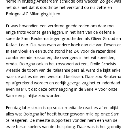
herrie in druistig Amsterdam schudde ons wakker. Zo gek was
het dus niet dat ik doodmoe het verstand op nul zette en
Bologna-AC Milan ging kijken.
Er was bovendien een verdomd goede reden om daar met
enige trots voor te gaan liggen. In het hart van de defensie
speelde Sam Beukema tegen grootheden als Oliver Giroud en
Rafael Leao. Dat was even andere koek dan die van Deventer.
In een vloek en een zucht stond het 2-0 voor de razendsnel
combinerende rossoneri, die overigens in het wit speelden,
omdat Bologna ook in het rossoneri acteert. Emile Schelvis
vreesde de toorn van de Italiaanse pers al, want die kijkt enkel
naar de acties die een wedstrijd beslissen. Daar zou Beukema
op afgerekend worden en eerlijk gezegd zag het er inderdaad
even naar uit dat deze ontmaagding in de Serie A voor onze
Sam een pijnlijke zou worden.
Een dag later struin ik op social media de reacties af en blijkt
alles wat Bologna lief heeft buitengewoon mild op onze Sam
te reageren. De meeste supporters vonden hem een van de
twee beste spelers van de thuisploeg. Daar was ik het grondig