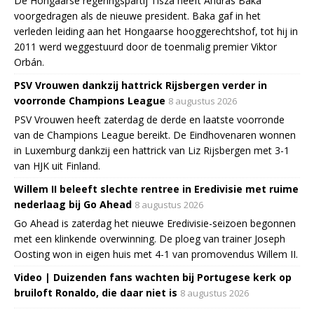
De Hongaarse regeringspartij Tisza heeft András Baka
voorgedragen als de nieuwe president. Baka gaf in het
verleden leiding aan het Hongaarse hooggerechtshof, tot hij in
2011 werd weggestuurd door de toenmalig premier Viktor
Orbán.
PSV Vrouwen dankzij hattrick Rijsbergen verder in
voorronde Champions League
8 augustus 2026
PSV Vrouwen heeft zaterdag de derde en laatste voorronde
van de Champions League bereikt. De Eindhovenaren wonnen
in Luxemburg dankzij een hattrick van Liz Rijsbergen met 3-1
van HJK uit Finland.
Willem II beleeft slechte rentree in Eredivisie met ruime
nederlaag bij Go Ahead
8 augustus 2026
Go Ahead is zaterdag het nieuwe Eredivisie-seizoen begonnen
met een klinkende overwinning. De ploeg van trainer Joseph
Oosting won in eigen huis met 4-1 van promovendus Willem II.
Video | Duizenden fans wachten bij Portugese kerk op
bruiloft Ronaldo, die daar niet is
8 augustus 2026