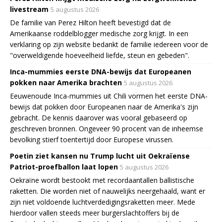
livestream
5 augustus 2026
De familie van Perez Hilton heeft bevestigd dat de
Amerikaanse roddelblogger medische zorg krijgt. In een
verklaring op zijn website bedankt de familie iedereen voor de
"overweldigende hoeveelheid liefde, steun en gebeden".
Inca-mummies eerste DNA-bewijs dat Europeanen
pokken naar Amerika brachten
5 augustus 2026
Eeuwenoude Inca-mummies uit Chili vormen het eerste DNA-
bewijs dat pokken door Europeanen naar de Amerika's zijn
gebracht. De kennis daarover was vooral gebaseerd op
geschreven bronnen. Ongeveer 90 procent van de inheemse
bevolking stierf toentertijd door Europese virussen.
Poetin ziet kansen nu Trump lucht uit Oekraïense
Patriot-proefballon laat lopen
5 augustus 2026
Oekraïne wordt bestookt met recordaantallen ballistische
raketten. Die worden niet of nauwelijks neergehaald, want er
zijn niet voldoende luchtverdedigingsraketten meer. Mede
hierdoor vallen steeds meer burgerslachtoffers bij de