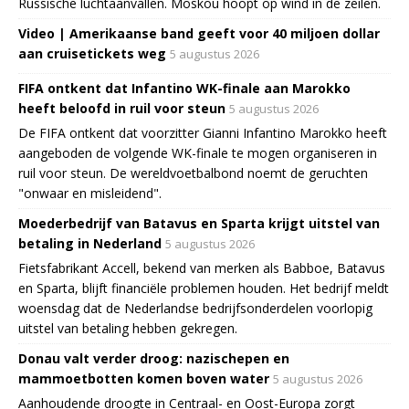
Russische luchtaanvallen. Moskou hoopt op wind in de zeilen.
Video | Amerikaanse band geeft voor 40 miljoen dollar
aan cruisetickets weg
5 augustus 2026
FIFA ontkent dat Infantino WK-finale aan Marokko
heeft beloofd in ruil voor steun
5 augustus 2026
De FIFA ontkent dat voorzitter Gianni Infantino Marokko heeft
aangeboden de volgende WK-finale te mogen organiseren in
ruil voor steun. De wereldvoetbalbond noemt de geruchten
"onwaar en misleidend".
Moederbedrijf van Batavus en Sparta krijgt uitstel van
betaling in Nederland
5 augustus 2026
Fietsfabrikant Accell, bekend van merken als Babboe, Batavus
en Sparta, blijft financiële problemen houden. Het bedrijf meldt
woensdag dat de Nederlandse bedrijfsonderdelen voorlopig
uitstel van betaling hebben gekregen.
Donau valt verder droog: nazischepen en
mammoetbotten komen boven water
5 augustus 2026
Aanhoudende droogte in Centraal- en Oost-Europa zorgt