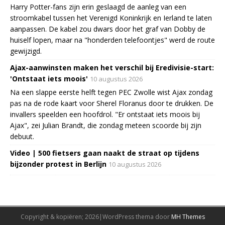
Harry Potter-fans zijn erin geslaagd de aanleg van een
stroomkabel tussen het Verenigd Koninkrijk en Ierland te laten
aanpassen. De kabel zou dwars door het graf van Dobby de
huiself lopen, maar na "honderden telefoontjes" werd de route
gewijzigd.
Ajax-aanwinsten maken het verschil bij Eredivisie-start:
'Ontstaat iets moois'
10 augustus 2026
Na een slappe eerste helft tegen PEC Zwolle wist Ajax zondag
pas na de rode kaart voor Sherel Floranus door te drukken. De
invallers speelden een hoofdrol. "Er ontstaat iets moois bij
Ajax", zei Julian Brandt, die zondag meteen scoorde bij zijn
debuut.
Video | 500 fietsers gaan naakt de straat op tijdens
bijzonder protest in Berlijn
10 augustus 2026
Copyright & kopiëren; 2026|WordPress thema door
MH Themes