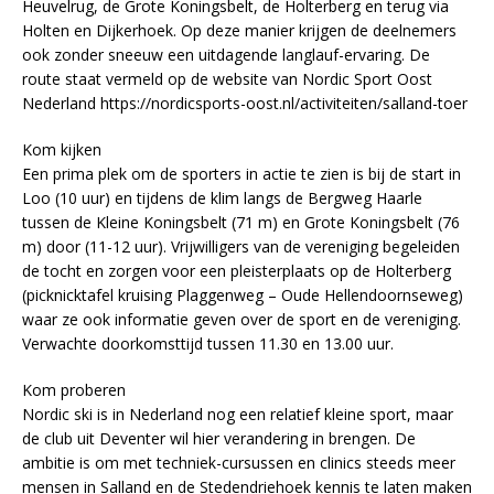
Heuvelrug, de Grote Koningsbelt, de Holterberg en terug via
Holten en Dijkerhoek. Op deze manier krijgen de deelnemers
ook zonder sneeuw een uitdagende langlauf-ervaring. De
route staat vermeld op de website van Nordic Sport Oost
Nederland https://nordicsports-oost.nl/activiteiten/salland-toer
Kom kijken
Een prima plek om de sporters in actie te zien is bij de start in
Loo (10 uur) en tijdens de klim langs de Bergweg Haarle
tussen de Kleine Koningsbelt (71 m) en Grote Koningsbelt (76
m) door (11-12 uur). Vrijwilligers van de vereniging begeleiden
de tocht en zorgen voor een pleisterplaats op de Holterberg
(picknicktafel kruising Plaggenweg – Oude Hellendoornseweg)
waar ze ook informatie geven over de sport en de vereniging.
Verwachte doorkomsttijd tussen 11.30 en 13.00 uur.
Kom proberen
Nordic ski is in Nederland nog een relatief kleine sport, maar
de club uit Deventer wil hier verandering in brengen. De
ambitie is om met techniek-cursussen en clinics steeds meer
mensen in Salland en de Stedendriehoek kennis te laten maken