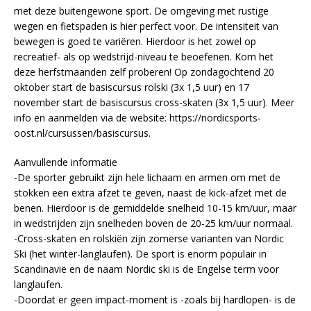
met deze buitengewone sport. De omgeving met rustige
wegen en fietspaden is hier perfect voor. De intensiteit van
bewegen is goed te variëren. Hierdoor is het zowel op
recreatief- als op wedstrijd-niveau te beoefenen. Kom het
deze herfstmaanden zelf proberen! Op zondagochtend 20
oktober start de basiscursus rolski (3x 1,5 uur) en 17
november start de basiscursus cross-skaten (3x 1,5 uur). Meer
info en aanmelden via de website: https://nordicsports-
oost.nl/cursussen/basiscursus.
Aanvullende informatie
-De sporter gebruikt zijn hele lichaam en armen om met de
stokken een extra afzet te geven, naast de kick-afzet met de
benen. Hierdoor is de gemiddelde snelheid 10-15 km/uur, maar
in wedstrijden zijn snelheden boven de 20-25 km/uur normaal.
-Cross-skaten en rolskiën zijn zomerse varianten van Nordic
Ski (het winter-langlaufen). De sport is enorm populair in
Scandinavië en de naam Nordic ski is de Engelse term voor
langlaufen.
-Doordat er geen impact-moment is -zoals bij hardlopen- is de