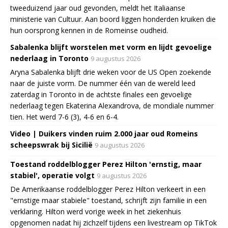
tweeduizend jaar oud gevonden, meldt het Italiaanse
ministerie van Cultuur. Aan boord liggen honderden kruiken die
hun oorsprong kennen in de Romeinse oudheid.
Sabalenka blijft worstelen met vorm en lijdt gevoelige
nederlaag in Toronto
9 augustus 2026
Aryna Sabalenka blijft drie weken voor de US Open zoekende
naar de juiste vorm. De nummer één van de wereld leed
zaterdag in Toronto in de achtste finales een gevoelige
nederlaag tegen Ekaterina Alexandrova, de mondiale nummer
tien. Het werd 7-6 (3), 4-6 en 6-4.
Video | Duikers vinden ruim 2.000 jaar oud Romeins
scheepswrak bij Sicilië
9 augustus 2026
Toestand roddelblogger Perez Hilton 'ernstig, maar
stabiel', operatie volgt
9 augustus 2026
De Amerikaanse roddelblogger Perez Hilton verkeert in een
"ernstige maar stabiele" toestand, schrijft zijn familie in een
verklaring. Hilton werd vorige week in het ziekenhuis
opgenomen nadat hij zichzelf tijdens een livestream op TikTok