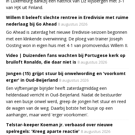
in Luxemburg dankzij een hattrick van Liz Rijsbergen met 3-1
van HJK uit Finland.
Willem II beleeft slechte rentree in Eredivisie met ruime
nederlaag bij Go Ahead
8 augustus 2026
Go Ahead is zaterdag het nieuwe Eredivisie-seizoen begonnen
met een klinkende overwinning. De ploeg van trainer Joseph
Oosting won in eigen huis met 4-1 van promovendus Willem II.
Video | Duizenden fans wachten bij Portugese kerk op
bruiloft Ronaldo, die daar niet is
8 augustus 2026
Jongen (15) grijpt stuur bij onwelwording en 'voorkomt
erger' in Oud-Beijerland
8 augustus 2026
Een vijftienjarige bijrijder heeft zaterdagmiddag een
heldendaad verricht in Oud-Beijerland. Nadat de bestuurder
van een busje onwel werd, greep de jongen het stuur en reed
de wagen van de weg. Daarbij botste het busje op een
aanhanger, maar werd 'erger voorkomen'.
Telstar-keeper Koeman jr. verbaasd over nieuwe
spelregels: 'Kreeg aparte reactie'
8 augustus 2026