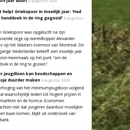
639 jaar duurt
6 augustus 2026
 helpt Griekspoor in moeilijk jaar: 'Had
a handdoek in de ring gegooid'
6 augustus
n Griekspoor was opgelucht na zijn
ssende zege op wereldtopper Alexander
v op het Masters-toernooi van Montreal. De
gjarige Nederlander beleeft een moeilijk jaar
tond meermaals op het punt "om de
oek in de ring te gooien".
r jeugdloon kan boodschappen en
asje duurder maken
6 augustus 2026
erhoging van het minimumjeugdloon volgend
zal waarschijnlijk leiden tot hogere prijzen in
rmarkten en de horeca. Economen
chten niet dat jongeren daardoor moeilijker
en baan komen, blijkt uit onderzoek van
bank.