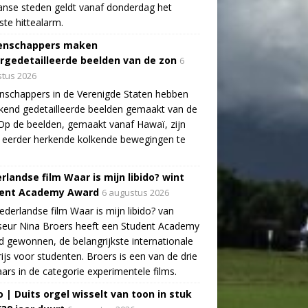
aanse steden geldt vanaf donderdag het
te hittealarm.
enschappers maken
rgedetailleerde beelden van de zon
6
tus 2026
schappers in de Verenigde Staten hebben
end gedetailleerde beelden gemaakt van de
Op de beelden, gemaakt vanaf Hawaï, zijn
 eerder herkende kolkende bewegingen te
rlandse film Waar is mijn libido? wint
ent Academy Award
6 augustus 2026
derlandse film Waar is mijn libido? van
seur Nina Broers heeft een Student Academy
 gewonnen, de belangrijkste internationale
rijs voor studenten. Broers is een van de drie
ars in de categorie experimentele films.
o | Duits orgel wisselt van toon in stuk