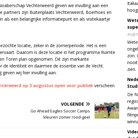
Itali
Noaberschap Vechterweerd geven we invulling aan een
hoogs
partners zijn Buitenplaats Vechterweerd, Boerhoes en
n als een belangrijke informatiepunt en als visitekaartje
Wet
supe
augus
Weten
zochte locatie, zeker in de zomerperiode. Het is een
ongek
iervaart. Daarom is deze locatie in het programma Ruimte
zon. 
Tien Toren plan opgenomen. Dit zijn markante
nooit
 de identiteit en daarmee de essentie van de Vecht.
zien.
geven wij hier invulling aan.
Nede
hterweerd op 3 augustus open voor publiek
verscheen
Stud
De Ne
regis
VOLGENDE
Award
Go Ahead Eagles Soccer Camps
filmp
kleuren zomer rood-geel
winna
Vide