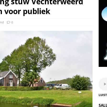
ing stuw Vechterweerd
 voor publiek
and
0
LUIS
SAL