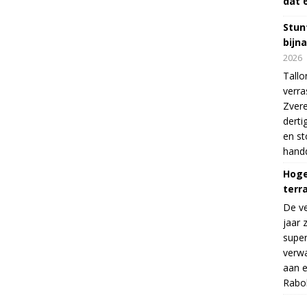
dat 
Stunt
bijn
2026
Tallo
verra
Zvere
derti
en s
handd
Hoge
terr
De v
jaar 
supe
verwa
aan e
Rabo