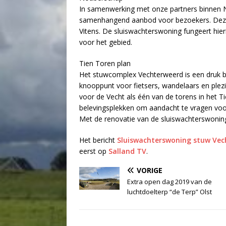
In samenwerking met onze partners binnen 
samenhangend aanbod voor bezoekers. Deze 
Vitens. De sluiswachterswoning fungeert hieri
voor het gebied.
Tien Toren plan
Het stuwcomplex Vechterweerd is een druk be
knooppunt voor fietsers, wandelaars en plez
voor de Vecht als één van de torens in het 
belevingsplekken om aandacht te vragen voor
Met de renovatie van de sluiswachterswoning 
Het bericht
Sluiswachterswoning stuw Vec
eerst op
Salland TV
.
VORIGE
Extra open dag 2019 van de
luchtdoelterp “de Terp” Olst