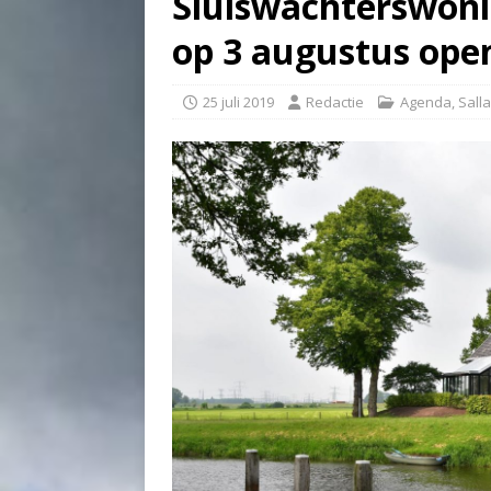
Sluiswachterswon
op 3 augustus open
25 juli 2019
Redactie
Agenda
,
Sall