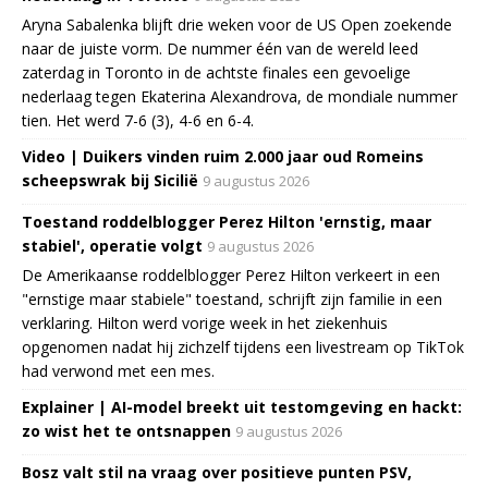
Aryna Sabalenka blijft drie weken voor de US Open zoekende
naar de juiste vorm. De nummer één van de wereld leed
zaterdag in Toronto in de achtste finales een gevoelige
nederlaag tegen Ekaterina Alexandrova, de mondiale nummer
tien. Het werd 7-6 (3), 4-6 en 6-4.
Video | Duikers vinden ruim 2.000 jaar oud Romeins
scheepswrak bij Sicilië
9 augustus 2026
Toestand roddelblogger Perez Hilton 'ernstig, maar
stabiel', operatie volgt
9 augustus 2026
De Amerikaanse roddelblogger Perez Hilton verkeert in een
"ernstige maar stabiele" toestand, schrijft zijn familie in een
verklaring. Hilton werd vorige week in het ziekenhuis
opgenomen nadat hij zichzelf tijdens een livestream op TikTok
had verwond met een mes.
Explainer | AI-model breekt uit testomgeving en hackt:
zo wist het te ontsnappen
9 augustus 2026
Bosz valt stil na vraag over positieve punten PSV,