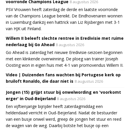
voorronde Champions League
8 augustus 2026
PSV Vrouwen heeft zaterdag de derde en laatste voorronde
van de Champions League bereikt. De Eindhovenaren wonnen
in Luxemburg dankzij een hattrick van Liz Rijsbergen met 3-1
van HJK uit Finland.
Willem II beleeft slechte rentree in Eredivisie met ruime
nederlaag bij Go Ahead
8 augustus 2026
Go Ahead is zaterdag het nieuwe Eredivisie-seizoen begonnen
met een klinkende overwinning. De ploeg van trainer Joseph
Oosting won in eigen huis met 4-1 van promovendus Willem II.
Video | Duizenden fans wachten bij Portugese kerk op
bruiloft Ronaldo, die daar niet is
8 augustus 2026
Jongen (15) grijpt stuur bij onwelwording en 'voorkomt
erger' in Oud-Beijerland
8 augustus 2026
Een vijftienjarige bijrijder heeft zaterdagmiddag een
heldendaad verricht in Oud-Beijerland. Nadat de bestuurder
van een busje onwel werd, greep de jongen het stuur en reed
de wagen van de weg. Daarbij botste het busje op een