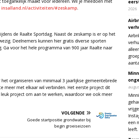
t toegankelijk maakt voor iedereen. Wil je meedoen met
eers
r
insalland.nl/activiteiten/#zeskamp
.
2026
Airb
verh
jdens de Raalte Sportdag. Naast de zeskamp is er op het
Airbn
wezig. Deelnemers kunnen hier gratis diverse sporten
verhu
ig. Ga voor het hele programma van 900 jaar Raalte naar
allee
groep
aanta
Minn
onge
or het organiseren van minimaal 3 jaarlijkse gemeentebrede
augus
e meer met elkaar wil verbinden. Het eerste project dit
en leuk project om aan te werken, waardoor we ook meer
Minni
gehad
vrijg
VOLGENDE
Insta
Goede startpositie grondwater bij
een n
begin groeiseizoen
leeft.