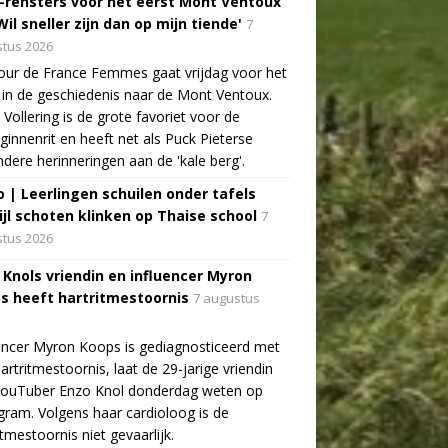
-rensters voor het eerst Mont Ventoux
Wil sneller zijn dan op mijn tiende'
7
tus 2026
ur de France Femmes gaat vrijdag voor het
 in de geschiedenis naar de Mont Ventoux.
Vollering is de grote favoriet voor de
ginnenrit en heeft net als Puck Pieterse
ndere herinneringen aan de 'kale berg'.
o | Leerlingen schuilen onder tafels
ijl schoten klinken op Thaise school
7
tus 2026
 Knols vriendin en influencer Myron
s heeft hartritmestoornis
7 augustus
encer Myron Koops is gediagnosticeerd met
artritmestoornis, laat de 29-jarige vriendin
YouTuber Enzo Knol donderdag weten op
gram. Volgens haar cardioloog is de
itmestoornis niet gevaarlijk.