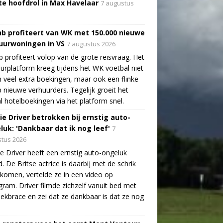
te hoofdrol in Max Havelaar
7 augustus
nb profiteert van WK met 150.000 nieuwe
uurwoningen in VS
7 augustus 2026
b profiteert volop van de grote reisvraag. Het
urplatform kreeg tijdens het WK voetbal niet
n veel extra boekingen, maar ook een flinke
 nieuwe verhuurders. Tegelijk groeit het
l hotelboekingen via het platform snel.
ie Driver betrokken bij ernstig auto-
luk: 'Dankbaar dat ik nog leef'
7
tus 2026
e Driver heeft een ernstig auto-ongeluk
. De Britse actrice is daarbij met de schrik
ekomen, vertelde ze in een video op
gram. Driver filmde zichzelf vanuit bed met
ekbrace en zei dat ze dankbaar is dat ze nog