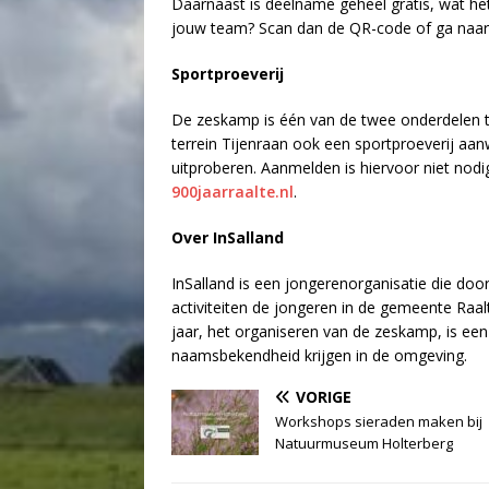
Daarnaast is deelname geheel gratis, wat he
jouw team? Scan dan de QR-code of ga naa
Sportproeverij
De zeskamp is één van de twee onderdelen ti
terrein Tijenraan ook een sportproeverij aan
uitproberen. Aanmelden is hiervoor niet nod
900jaarraalte.nl
.
Over InSalland
InSalland is een jongerenorganisatie die do
activiteiten de jongeren in de gemeente Raalt
jaar, het organiseren van de zeskamp, is e
naamsbekendheid krijgen in de omgeving.
VORIGE
Workshops sieraden maken bij
Natuurmuseum Holterberg