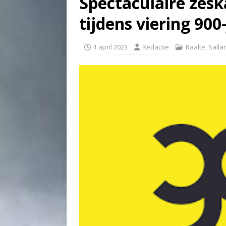
Spectaculaire zesk
tijdens viering 900
1 april 2023
Redactie
Raalte
,
Salla