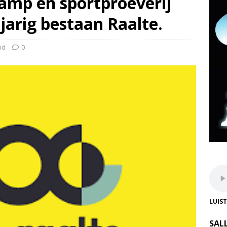
amp en sportproeverij
-jarig bestaan Raalte.
nd
0
LUIS
SAL