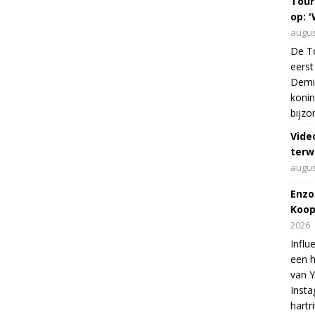
Tour
op: '
augus
De To
eerst
Demi 
konin
bijzo
Vide
terw
augus
Enzo
Koop
2026
Influ
een h
van 
Insta
hartr