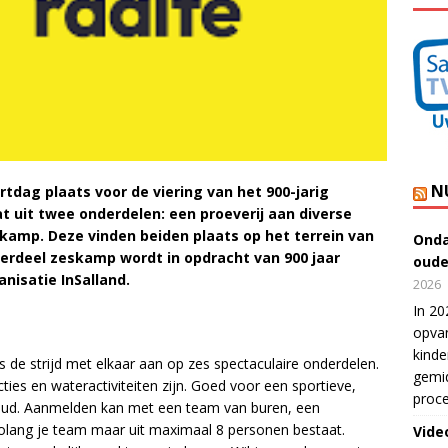
N
rtdag plaats voor de viering van het 900-jarig
t uit twee onderdelen: een proeverij aan diverse
skamp. Deze vinden beiden plaats op het terrein van
Onda
derdeel zeskamp wordt in opdracht van 900 jaar
oude
nisatie InSalland.
2026
In 20
opvan
kinde
 de strijd met elkaar aan op zes spectaculaire onderdelen.
gemid
ties en wateractiviteiten zijn. Goed voor een sportieve,
proce
 oud. Aanmelden kan met een team van buren, een
 Zolang je team maar uit maximaal 8 personen bestaat.
Vide