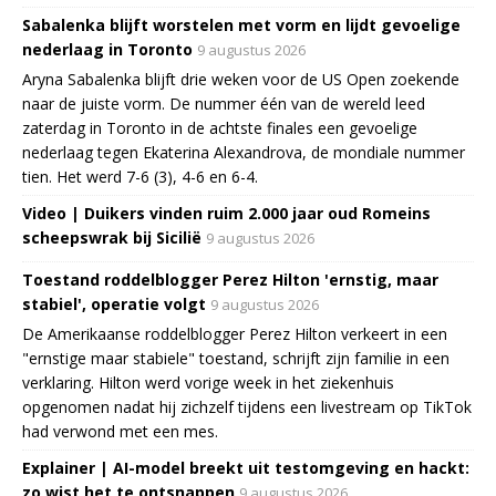
Sabalenka blijft worstelen met vorm en lijdt gevoelige
nederlaag in Toronto
9 augustus 2026
Aryna Sabalenka blijft drie weken voor de US Open zoekende
naar de juiste vorm. De nummer één van de wereld leed
zaterdag in Toronto in de achtste finales een gevoelige
nederlaag tegen Ekaterina Alexandrova, de mondiale nummer
tien. Het werd 7-6 (3), 4-6 en 6-4.
Video | Duikers vinden ruim 2.000 jaar oud Romeins
scheepswrak bij Sicilië
9 augustus 2026
Toestand roddelblogger Perez Hilton 'ernstig, maar
stabiel', operatie volgt
9 augustus 2026
De Amerikaanse roddelblogger Perez Hilton verkeert in een
"ernstige maar stabiele" toestand, schrijft zijn familie in een
verklaring. Hilton werd vorige week in het ziekenhuis
opgenomen nadat hij zichzelf tijdens een livestream op TikTok
had verwond met een mes.
Explainer | AI-model breekt uit testomgeving en hackt:
zo wist het te ontsnappen
9 augustus 2026