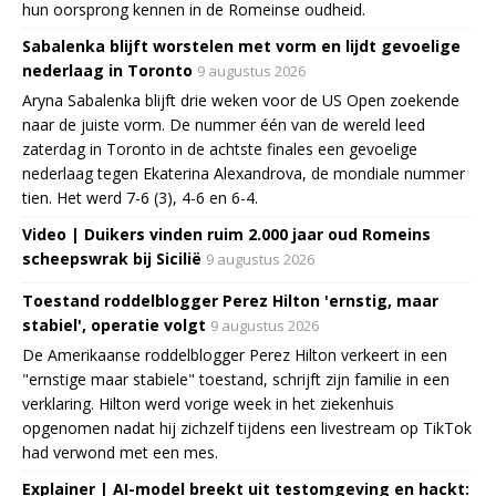
hun oorsprong kennen in de Romeinse oudheid.
Sabalenka blijft worstelen met vorm en lijdt gevoelige
nederlaag in Toronto
9 augustus 2026
Aryna Sabalenka blijft drie weken voor de US Open zoekende
naar de juiste vorm. De nummer één van de wereld leed
zaterdag in Toronto in de achtste finales een gevoelige
nederlaag tegen Ekaterina Alexandrova, de mondiale nummer
tien. Het werd 7-6 (3), 4-6 en 6-4.
Video | Duikers vinden ruim 2.000 jaar oud Romeins
scheepswrak bij Sicilië
9 augustus 2026
Toestand roddelblogger Perez Hilton 'ernstig, maar
stabiel', operatie volgt
9 augustus 2026
De Amerikaanse roddelblogger Perez Hilton verkeert in een
"ernstige maar stabiele" toestand, schrijft zijn familie in een
verklaring. Hilton werd vorige week in het ziekenhuis
opgenomen nadat hij zichzelf tijdens een livestream op TikTok
had verwond met een mes.
Explainer | AI-model breekt uit testomgeving en hackt: