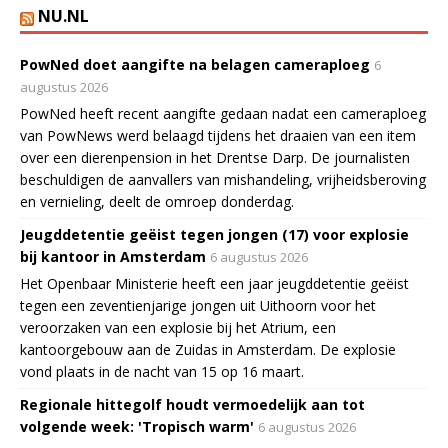
NU.NL
PowNed doet aangifte na belagen cameraploeg
6
augustus 2026
PowNed heeft recent aangifte gedaan nadat een cameraploeg
van PowNews werd belaagd tijdens het draaien van een item
over een dierenpension in het Drentse Darp. De journalisten
beschuldigen de aanvallers van mishandeling, vrijheidsberoving
en vernieling, deelt de omroep donderdag.
Jeugddetentie geëist tegen jongen (17) voor explosie
bij kantoor in Amsterdam
6 augustus 2026
Het Openbaar Ministerie heeft een jaar jeugddetentie geëist
tegen een zeventienjarige jongen uit Uithoorn voor het
veroorzaken van een explosie bij het Atrium, een
kantoorgebouw aan de Zuidas in Amsterdam. De explosie
vond plaats in de nacht van 15 op 16 maart.
Regionale hittegolf houdt vermoedelijk aan tot
volgende week: 'Tropisch warm'
6 augustus 2026