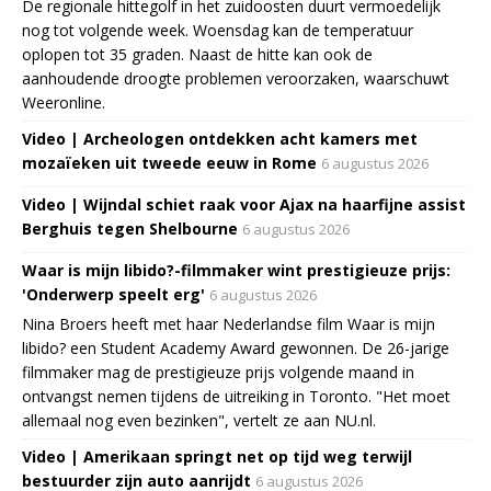
De regionale hittegolf in het zuidoosten duurt vermoedelijk
nog tot volgende week. Woensdag kan de temperatuur
oplopen tot 35 graden. Naast de hitte kan ook de
aanhoudende droogte problemen veroorzaken, waarschuwt
Weeronline.
Video | Archeologen ontdekken acht kamers met
mozaïeken uit tweede eeuw in Rome
6 augustus 2026
Video | Wijndal schiet raak voor Ajax na haarfijne assist
Berghuis tegen Shelbourne
6 augustus 2026
Waar is mijn libido?-filmmaker wint prestigieuze prijs:
'Onderwerp speelt erg'
6 augustus 2026
Nina Broers heeft met haar Nederlandse film Waar is mijn
libido? een Student Academy Award gewonnen. De 26-jarige
filmmaker mag de prestigieuze prijs volgende maand in
ontvangst nemen tijdens de uitreiking in Toronto. "Het moet
allemaal nog even bezinken", vertelt ze aan NU.nl.
Video | Amerikaan springt net op tijd weg terwijl
bestuurder zijn auto aanrijdt
6 augustus 2026