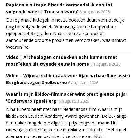
Regionale hittegolf houdt vermoedelijk aan tot
volgende week: 'Tropisch warm'
6 augustus 2026
De regionale hittegolf in het zuidoosten duurt vermoedelijk
nog tot volgende week. Woensdag kan de temperatuur
oplopen tot 35 graden. Naast de hitte kan ook de
aanhoudende droogte problemen veroorzaken, waarschuwt
Weeronline.
Video | Archeologen ontdekken acht kamers met
mozaïeken uit tweede eeuw in Rome
6 augustus 2026
Video | Wijndal schiet raak voor Ajax na haarfijne assist
Berghuis tegen Shelbourne
6 augustus 2026
Waar is mijn libido?-filmmaker wint prestigieuze prijs:
'Onderwerp speelt erg'
6 augustus 2026
Nina Broers heeft met haar Nederlandse film Waar is mijn
libido? een Student Academy Award gewonnen. De 26-jarige
filmmaker mag de prestigieuze prijs volgende maand in
ontvangst nemen tijdens de uitreiking in Toronto. "Het moet
allemaal nog even bezinken", vertelt ze aan NU.nl.