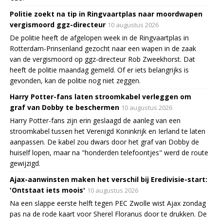
Politie zoekt na tip in Ringvaartplas naar moordwapen
vergismoord ggz-directeur
10 augustus 2026
De politie heeft de afgelopen week in de Ringvaartplas in
Rotterdam-Prinsenland gezocht naar een wapen in de zaak
van de vergismoord op ggz-directeur Rob Zweekhorst. Dat
heeft de politie maandag gemeld. Of er iets belangrijks is
gevonden, kan de politie nog niet zeggen.
Harry Potter-fans laten stroomkabel verleggen om
graf van Dobby te beschermen
10 augustus 2026
Harry Potter-fans zijn erin geslaagd de aanleg van een
stroomkabel tussen het Verenigd Koninkrijk en Ierland te laten
aanpassen. De kabel zou dwars door het graf van Dobby de
huiself lopen, maar na "honderden telefoontjes" werd de route
gewijzigd.
Ajax-aanwinsten maken het verschil bij Eredivisie-start:
'Ontstaat iets moois'
10 augustus 2026
Na een slappe eerste helft tegen PEC Zwolle wist Ajax zondag
pas na de rode kaart voor Sherel Floranus door te drukken. De