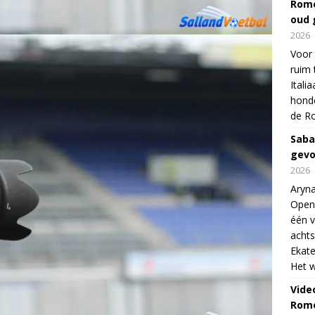
Rome
oud 
2026
Voor 
ruim 
Itali
honde
de R
Saba
gevo
2026
Aryna
Open
één v
achts
Ekate
Het w
Vide
Rome