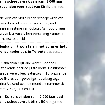
ins scheepswrak van ruim 2.000 jaar
gevonden voor kust van Sicilië
9 augustus
de kust van Sicilië is een scheepswrak van
tweeduizend jaar oud gevonden, meldt het
aanse ministerie van Cultuur. Aan boord liggen
rden kruiken die hun oorsprong kennen in
omeinse oudheid.
lenka blijft worstelen met vorm en lijdt
elige nederlaag in Toronto
9 augustus
 Sabalenka blijft drie weken voor de US
 zoekende naar de juiste vorm. De nummer
an de wereld leed zaterdag in Toronto in de
te finales een gevoelige nederlaag tegen
rina Alexandrova, de mondiale nummer tien.
erd 7-6 (3), 4-6 en 6-4.
o | Duikers vinden ruim 2.000 jaar oud
ins scheepswrak bij Sicilië
9 augustus