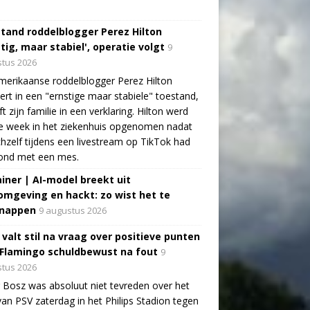
tand roddelblogger Perez Hilton
tig, maar stabiel', operatie volgt
9
tus 2026
erikaanse roddelblogger Perez Hilton
ert in een "ernstige maar stabiele" toestand,
jft zijn familie in een verklaring. Hilton werd
e week in het ziekenhuis opgenomen nadat
ichzelf tijdens een livestream op TikTok had
ond met een mes.
ainer | AI-model breekt uit
omgeving en hackt: zo wist het te
nappen
9 augustus 2026
 valt stil na vraag over positieve punten
 Flamingo schuldbewust na fout
9
tus 2026
 Bosz was absoluut niet tevreden over het
van PSV zaterdag in het Philips Stadion tegen