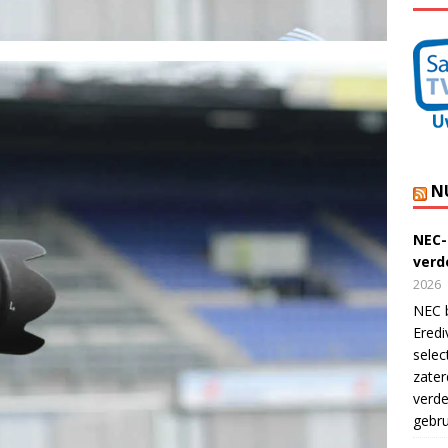
N
NEC-
verde
2026
NEC b
Eredi
selec
zater
verde
gebru