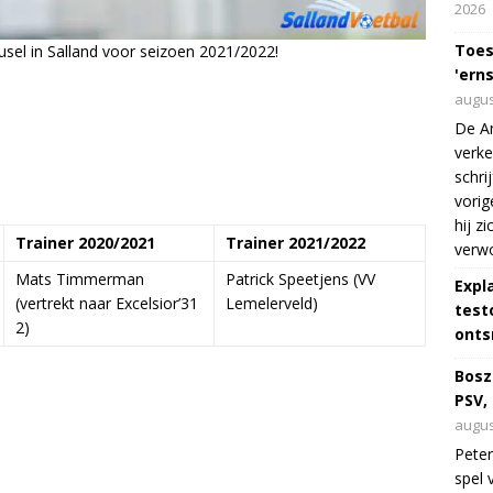
2026
Toes
usel in Salland voor seizoen 2021/2022!
'erns
augus
De Am
verke
schri
vorig
hij z
Trainer 2020/2021
Trainer 2021/2022
verw
Mats Timmerman
Patrick Speetjens (VV
Expl
(vertrekt naar Excelsior’31
Lemelerveld)
test
2)
onts
Bosz
PSV,
augus
Peter
spel 