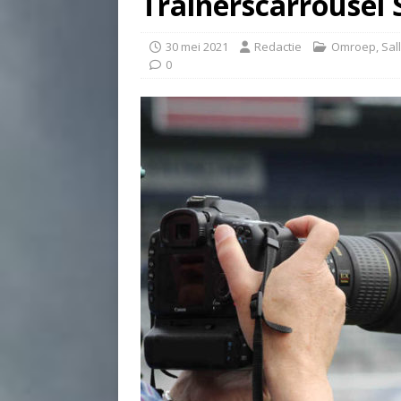
Trainerscarrousel 
30 mei 2021
Redactie
Omroep
,
Sal
0