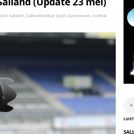
Salland (Update 23 mei)
land
,
salland1
,
SallandVoetbal
,
Sport
,
Sportnieuws
,
Voetbal
LUIS
SAL