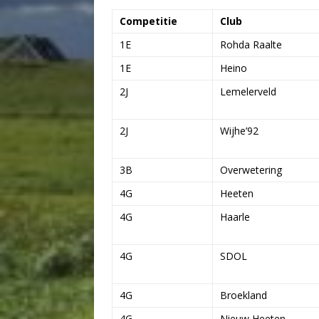
Competitie
Club
1E
Rohda Raalte
1E
Heino
2J
Lemelerveld
2J
Wijhe’92
3B
Overwetering
4G
Heeten
4G
Haarle
4G
SDOL
4G
Broekland
4
G
Nieuw Heeten