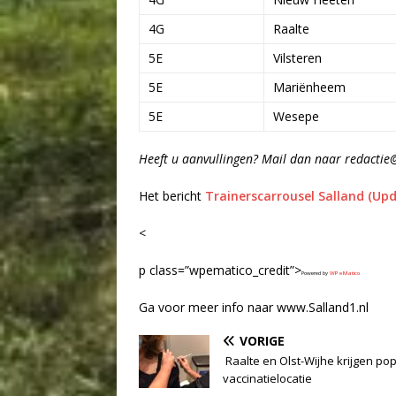
4G
Raalte
5E
Vilsteren
5E
Mariënheem
5E
Wesepe
Heeft u aanvullingen? Mail dan naar redactie
Het bericht
Trainerscarrousel Salland (Upd
<
p class=”wpematico_credit”>
Powered by
WPeMatico
Ga voor meer info naar www.Salland1.nl
VORIGE
Raalte en Olst-Wijhe krijgen pop
vaccinatielocatie