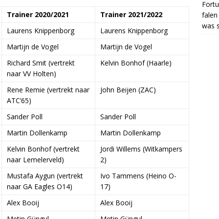
Fortu
Trainer 2020/2021
Trainer 2021/2022
falen
was s
Laurens Knippenborg
Laurens Knippenborg
Martijn de Vogel
Martijn de Vogel
Richard Smit (vertrekt
Kelvin Bonhof (Haarle)
naar VV Holten)
Rene Remie (vertrekt naar
John Beijen (ZAC)
ATC’65)
Sander Poll
Sander Poll
Martin Dollenkamp
Martin Dollenkamp
Kelvin Bonhof (vertrekt
Jordi Willems (Witkampers
naar Lemelerveld)
2)
Mustafa Aygun (vertrekt
Ivo Tammens (Heino O-
naar GA Eagles O14)
17)
Alex Booij
Alex Booij
Metin Güngul
Metin Güngul