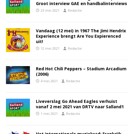
Groot interview GAE en handbalinterviews
23 mei 2021
Redactie
Vandaag (12 mei) in 1967 The Jimi Hendrix
Experience brengt Are You Expierenced
uit!
12 mei 2021
Redactie
Red Hot Chili Peppers – Stadium Arcadium
(2006)
4 mei 2021
Redactie
Liveverslag Go Ahead Eagles verhuist
vanaf 2 mei 2021 van DRTV naar Salland1
1 mei 2021
Redactie
Het internationale muziekrad: Frankrijk