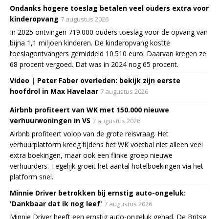
Ondanks hogere toeslag betalen veel ouders extra voor
kinderopvang
7 augustus 2026
In 2025 ontvingen 719.000 ouders toeslag voor de opvang van
bijna 1,1 miljoen kinderen. De kinderopvang kostte
toeslagontvangers gemiddeld 10.510 euro. Daarvan kregen ze
68 procent vergoed. Dat was in 2024 nog 65 procent.
Video | Peter Faber overleden: bekijk zijn eerste
hoofdrol in Max Havelaar
7 augustus 2026
Airbnb profiteert van WK met 150.000 nieuwe
verhuurwoningen in VS
7 augustus 2026
Airbnb profiteert volop van de grote reisvraag. Het
verhuurplatform kreeg tijdens het WK voetbal niet alleen veel
extra boekingen, maar ook een flinke groep nieuwe
verhuurders. Tegelijk groeit het aantal hotelboekingen via het
platform snel.
Minnie Driver betrokken bij ernstig auto-ongeluk:
'Dankbaar dat ik nog leef'
7 augustus 2026
Minnie Driver heeft een ernstig auto-ongeluk gehad. De Britse