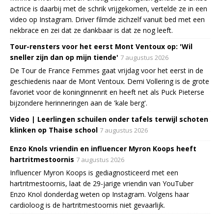
actrice is daarbij met de schrik vrijgekomen, vertelde ze in een
video op Instagram. Driver filmde zichzelf vanuit bed met een
nekbrace en zei dat ze dankbaar is dat ze nog leeft.
Tour-rensters voor het eerst Mont Ventoux op: 'Wil
sneller zijn dan op mijn tiende'
7 augustus 2026
De Tour de France Femmes gaat vrijdag voor het eerst in de
geschiedenis naar de Mont Ventoux. Demi Vollering is de grote
favoriet voor de koninginnenrit en heeft net als Puck Pieterse
bijzondere herinneringen aan de 'kale berg'.
Video | Leerlingen schuilen onder tafels terwijl schoten
klinken op Thaise school
7 augustus 2026
Enzo Knols vriendin en influencer Myron Koops heeft
hartritmestoornis
7 augustus 2026
Influencer Myron Koops is gediagnosticeerd met een
hartritmestoornis, laat de 29-jarige vriendin van YouTuber
Enzo Knol donderdag weten op Instagram. Volgens haar
cardioloog is de hartritmestoornis niet gevaarlijk.