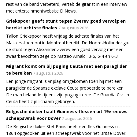
rest van de band verbeterd, vertelt de gitarist in een interview
met entertainmentwebsite E! News.
Griekspoor geeft stunt tegen Zverev goed vervolg en
bereikt achtste finales
7 augustus 2026
Tallon Griekspoor heeft vrijdag de achtste finales van het
Masters-toernooi in Montreal bereikt. De Noord-Hollander gaf
de stunt tegen Alexander Zverev een goed vervolg met een
zwaarbevochten zege op Matteo Arnaldi: 3-6, 6-4 en 6-3.
Migrant komt om bij poging Ceuta met een paraglider
te bereiken
7 augustus 2026
Een jonge migrant is vrijdag omgekomen toen hij met een
paraglider de Spaanse exclave Ceuta probeerde te bereiken.
De man belandde tijdens zijn poging in zee. De Guardia Civil in
Ceuta heeft zijn lichaam geborgen.
Belgische duiker haalt Guinness-flessen uit 19e-eeuws
scheepswrak voor Dover
7 augustus 2026
De Belgische duiker Stef Panis heeft een fles Guinness uit
1864 opgedoken uit een scheepswrak voor het Britse Dover.