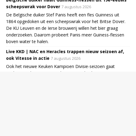
scheepswrak voor Dover
7 augustus 2026
De Belgische duiker Stef Panis heeft een fles Guinness uit
1864 opgedoken uit een scheepswrak voor het Britse Dover.
De KU Leuven en de Ierse brouwerij willen het bier graag
onderzoeken. Daarom probeert Panis meer Guiness-flessen
boven water te halen.
Live KKD | NAC en Heracles trappen nieuw seizoen af,
ook Vitesse in actie
7 augustus 2026
Ook het nieuwe Keuken Kampioen Divisie-seizoen gaat
vrijdagavond van start. Op de openingsdag komen
degradanten NAC Breda en Heracles direct in actie, terwijl ook
Vitesse aan het seizoen begint. Bekijk hier de tussenstanden.
Video | Auto's botsen op elkaar op snelweg tijdens live-
uitzending in VS
7 augustus 2026
Video | Niewiadoma soleert naar finish op Mont
Ventoux en laat Vollering achter zich
7 augustus 2026