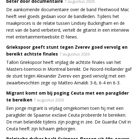
beter door documentaire
7 augustus 2026
De aankomende documentaire over de band Fleetwood Mac
heeft veel goeds gedaan voor de bandleden. Tijdens het
maakproces is de relatie tussen Lindsey Buckingham en de
rest van de band verbeterd, vertelt de gitarist in een interview
met entertainmentwebsite E! News.
Griekspoor geeft stunt tegen Zverev goed vervolg en
bereikt achtste finales
7 augustus 2026
Tallon Griekspoor heeft vrijdag de achtste finales van het
Masters-toernooi in Montreal bereikt. De Noord-Hollander gaf
de stunt tegen Alexander Zverev een goed vervolg met een
zwaarbevochten zege op Matteo Arnaldi: 3-6, 6-4 en 6-3.
Migrant komt om bij poging Ceuta met een paraglider
te bereiken
7 augustus 2026
Een jonge migrant is vrijdag omgekomen toen hij met een
paraglider de Spaanse exclave Ceuta probeerde te bereiken.
De man belandde tijdens zijn poging in zee. De Guardia Civil in
Ceuta heeft zijn lichaam geborgen.
Belgische duiker haalt Guinness-flessen uit 19e-eeuws