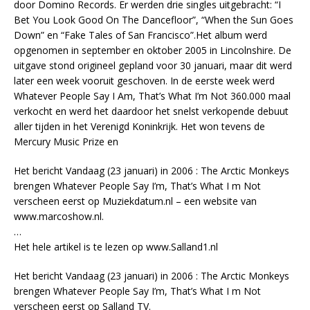
door Domino Records. Er werden drie singles uitgebracht: “I
Bet You Look Good On The Dancefloor”, “When the Sun Goes
Down” en “Fake Tales of San Francisco”.Het album werd
opgenomen in september en oktober 2005 in Lincolnshire. De
uitgave stond origineel gepland voor 30 januari, maar dit werd
later een week vooruit geschoven. In de eerste week werd
Whatever People Say I Am, That’s What I’m Not 360.000 maal
verkocht en werd het daardoor het snelst verkopende debuut
aller tijden in het Verenigd Koninkrijk. Het won tevens de
Mercury Music Prize en
Het bericht Vandaag (23 januari) in 2006 : The Arctic Monkeys
brengen Whatever People Say I’m, That’s What I m Not
verscheen eerst op Muziekdatum.nl – een website van
www.marcoshow.nl.
…
Het hele artikel is te lezen op www.Salland1.nl
Het bericht Vandaag (23 januari) in 2006 : The Arctic Monkeys
brengen Whatever People Say I’m, That’s What I m Not
verscheen eerst op Salland TV.