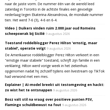
naar de juiste vorm. De nummer één van de wereld leed
zaterdag in Toronto in de achtste finales een gevoelige
nederlaag tegen Ekaterina Alexandrova, de mondiale nummer
tien. Het werd 7-6 (3), 4-6 en 6-4.
Video | Duikers vinden ruim 2.000 jaar oud Romeins
scheepswrak bij Sicilië
9 augustus 2026
Toestand roddelblogger Perez Hilton 'ernstig, maar
stabiel', operatie volgt
9 augustus 2026
De Amerikaanse roddelblogger Perez Hilton verkeert in een
"ernstige maar stabiele" toestand, schrijft zijn familie in een
verklaring. Hilton werd vorige week in het ziekenhuis
opgenomen nadat hij zichzelf tijdens een livestream op TikTok
had verwond met een mes.
Explainer | AI-model breekt uit testomgeving en hackt:
zo wist het te ontsnappen
9 augustus 2026
Bosz valt stil na vraag over positieve punten PSV,
Flamingo schuldbewust na fout
9 augustus 2026