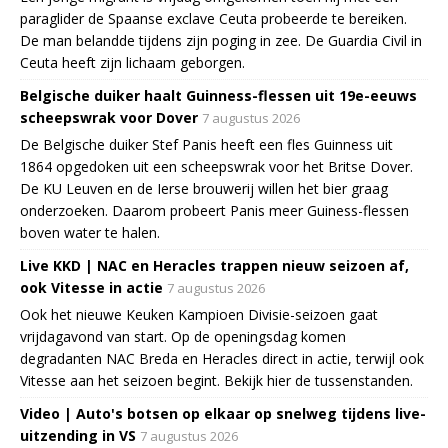
paraglider de Spaanse exclave Ceuta probeerde te bereiken.
De man belandde tijdens zijn poging in zee. De Guardia Civil in
Ceuta heeft zijn lichaam geborgen.
Belgische duiker haalt Guinness-flessen uit 19e-eeuws
scheepswrak voor Dover
7 augustus 2026
De Belgische duiker Stef Panis heeft een fles Guinness uit
1864 opgedoken uit een scheepswrak voor het Britse Dover.
De KU Leuven en de Ierse brouwerij willen het bier graag
onderzoeken. Daarom probeert Panis meer Guiness-flessen
boven water te halen.
Live KKD | NAC en Heracles trappen nieuw seizoen af,
ook Vitesse in actie
7 augustus 2026
Ook het nieuwe Keuken Kampioen Divisie-seizoen gaat
vrijdagavond van start. Op de openingsdag komen
degradanten NAC Breda en Heracles direct in actie, terwijl ook
Vitesse aan het seizoen begint. Bekijk hier de tussenstanden.
Video | Auto's botsen op elkaar op snelweg tijdens live-
uitzending in VS
7 augustus 2026