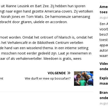
uit Rianne Leusink en Bart Zee. Zij hebben hun sporen
Amer
ngt naar eigen hand gezette Amercana-covers. Zij vertolken
toes
 Cale, Norah Jones en Tom Waits. De harmonieuze samenzang
augus
ebracht door gitaren, ukelele en accordeon.
Een 
voorb
besch
d moet worden. Omdat het ontroert of hilarisch is, omdat het
toes
ns het Verhalencafé in de Bibliotheek Centrum vertellen
appar
e hand van een wisselend thema. In een intieme setting
autor
en misschien nooit eerder gedeeld zijn. Laat je meenemen in
waar
raar of als verhalenverteller. Meedoen is gratis, wees
Vide
onde
VOLGENDE
Expl
omt
Wie durft er mee op bossafari?
maar
Bran
onde
augus