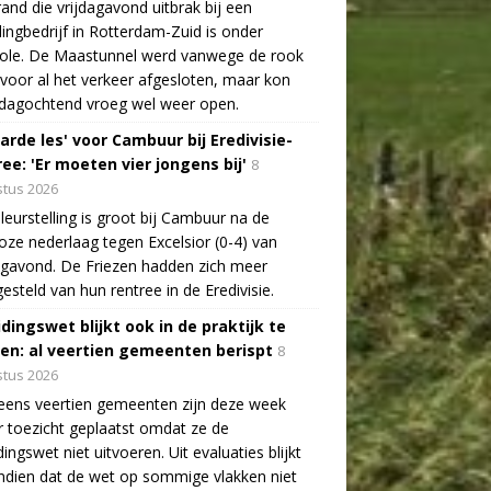
and die vrijdagavond uitbrak bij een
lingbedrijf in Rotterdam-Zuid is onder
role. De Maastunnel werd vanwege de rook
voor al het verkeer afgesloten, maar kon
dagochtend vroeg wel weer open.
arde les' voor Cambuur bij Eredivisie-
ee: 'Er moeten vier jongens bij'
8
tus 2026
leurstelling is groot bij Cambuur na de
oze nederlaag tegen Excelsior (0-4) van
agavond. De Friezen hadden zich meer
esteld van hun rentree in de Eredivisie.
idingswet blijkt ook in de praktijk te
len: al veertien gemeenten berispt
8
tus 2026
eens veertien gemeenten zijn deze week
 toezicht geplaatst omdat ze de
dingswet niet uitvoeren. Uit evaluaties blijkt
dien dat de wet op sommige vlakken niet