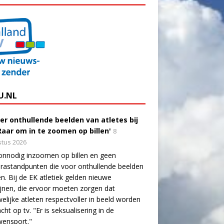
U.NL
er onthullende beelden van atletes bij
'Raar om in te zoomen op billen'
8
tus 2026
onnodig inzoomen op billen en geen
astandpunten die voor onthullende beelden
n. Bij de EK atletiek gelden nieuwe
lijnen, die ervoor moeten zorgen dat
elijke atleten respectvoller in beeld worden
cht op tv. "Er is seksualisering in de
wensport."