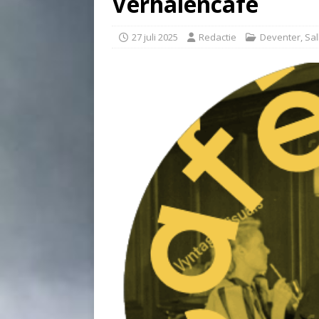
Verhalencafe
27 juli 2025
Redactie
Deventer
,
Sal