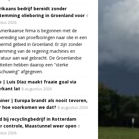
ikaans bedrijf bereidt zonder
temming olieboring in Groenland voor
8
tus 2026
Amerikaanse firma is begonnen met de
ereiding van proefboringen naar olie in een
ermd gebied in Groenland. Er zijn zonder
temming van de regering machines en
atuur aan wal gebracht. De Groenlandse
iteiten hebben daarop een "sterke
schuwing" afgegeven.
o | Luis Díaz maakt fraaie goal via
rkant lat
8 augustus 2026
ainer | Europa brandt als nooit tevoren,
 hoe voorkomen we dat?
8 augustus 2026
d bij recyclingbedrijf in Rotterdam
r controle, Maastunnel weer open
8
tus 2026