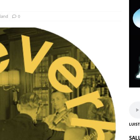
land
0
LUIS
SAL