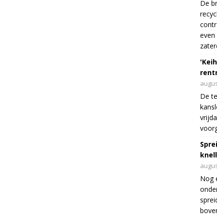
De br
recyc
cont
even 
zater
'Keih
rentr
augus
De te
kansl
vrijd
voorg
Spre
knel
augus
Nog 
onder
sprei
boven