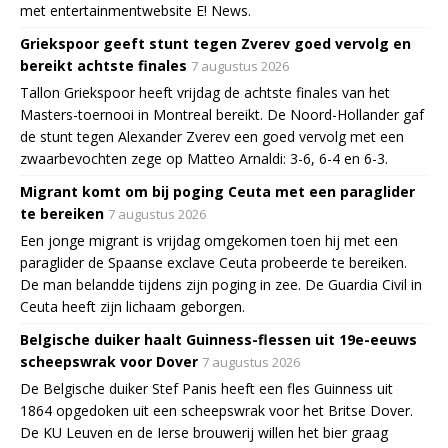
met entertainmentwebsite E! News.
Griekspoor geeft stunt tegen Zverev goed vervolg en
bereikt achtste finales
7 augustus 2026
Tallon Griekspoor heeft vrijdag de achtste finales van het
Masters-toernooi in Montreal bereikt. De Noord-Hollander gaf
de stunt tegen Alexander Zverev een goed vervolg met een
zwaarbevochten zege op Matteo Arnaldi: 3-6, 6-4 en 6-3.
Migrant komt om bij poging Ceuta met een paraglider
te bereiken
7 augustus 2026
Een jonge migrant is vrijdag omgekomen toen hij met een
paraglider de Spaanse exclave Ceuta probeerde te bereiken.
De man belandde tijdens zijn poging in zee. De Guardia Civil in
Ceuta heeft zijn lichaam geborgen.
Belgische duiker haalt Guinness-flessen uit 19e-eeuws
scheepswrak voor Dover
7 augustus 2026
De Belgische duiker Stef Panis heeft een fles Guinness uit
1864 opgedoken uit een scheepswrak voor het Britse Dover.
De KU Leuven en de Ierse brouwerij willen het bier graag