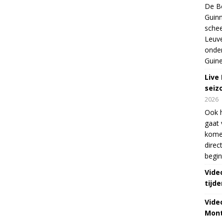
De Be
Guinn
schee
Leuve
onde
Guine
Live
seiz
2026
Ook 
gaat 
kome
direc
begin
Vide
tijde
Vide
Mont