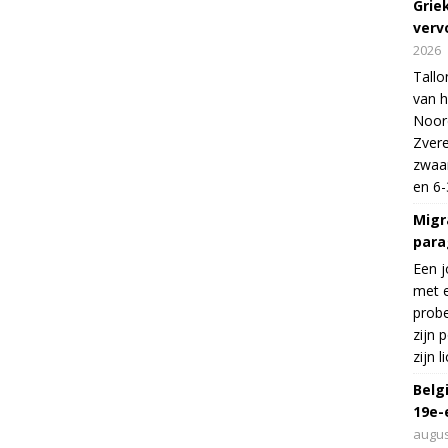
Grie
verv
2026
Tallo
van h
Noord
Zvere
zwaar
en 6-
Migr
para
Een j
met e
probe
zijn 
zijn 
Belg
19e-
augus