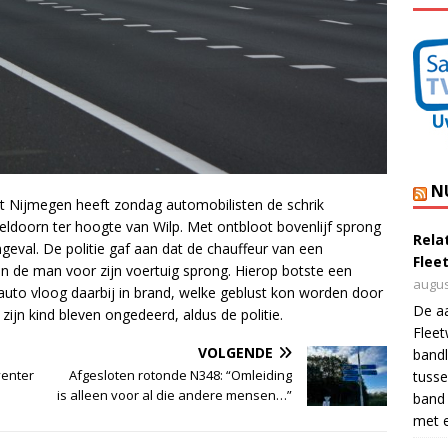
N
t Nijmegen heeft zondag automobilisten de schrik
ldoorn ter hoogte van Wilp. Met ontbloot bovenlijf sprong
Rela
ngeval. De politie gaf aan dat de chauffeur van een
Flee
en de man voor zijn voertuig sprong. Hierop botste een
augus
to vloog daarbij in brand, welke geblust kon worden door
De a
ijn kind bleven ongedeerd, aldus de politie.
Flee
VOLGENDE
bandl
venter
Afgesloten rotonde N348: “Omleiding
tusse
is alleen voor al die andere mensen…”
band 
met e