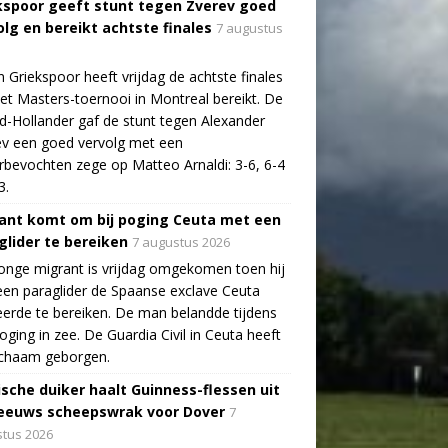
kspoor geeft stunt tegen Zverev goed
olg en bereikt achtste finales
7 augustus
n Griekspoor heeft vrijdag de achtste finales
et Masters-toernooi in Montreal bereikt. De
-Hollander gaf de stunt tegen Alexander
v een goed vervolg met een
bevochten zege op Matteo Arnaldi: 3-6, 6-4
3.
ant komt om bij poging Ceuta met een
glider te bereiken
7 augustus 2026
onge migrant is vrijdag omgekomen toen hij
en paraglider de Spaanse exclave Ceuta
erde te bereiken. De man belandde tijdens
poging in zee. De Guardia Civil in Ceuta heeft
lichaam geborgen.
ische duiker haalt Guinness-flessen uit
eeuws scheepswrak voor Dover
7
tus 2026