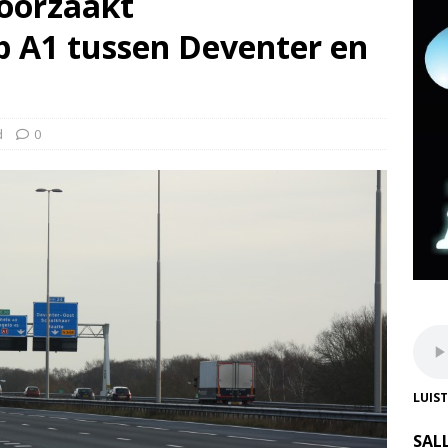
oorzaakt
p A1 tussen Deventer en
d
0
LUIS
SAL