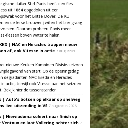
lgische duiker Stef Panis heeft een fles
ess uit 1864 opgedoken uit een
pswrak voor het Britse Dover. De KU
n en de Ierse brouwerij willen het bier graag
rzoeken. Daarom probeert Panis meer
ss-flessen boven water te halen.
 KKD | NAC en Heracles trappen nieuw
oen af, ook Vitesse in actie
7 augustus
het nieuwe Keuken Kampioen Divisie-seizoen
vrijdagavond van start. Op de openingsdag
n degradanten NAC Breda en Heracles
t in actie, terwijl ook Vitesse aan het seizoen
t. Bekijk hier de tussenstanden.
o | Auto's botsen op elkaar op snelweg
ns live-uitzending in VS
7 augustus 2026
o | Niewiadoma soleert naar finish op
 Ventoux en laat Vollering achter zich
7