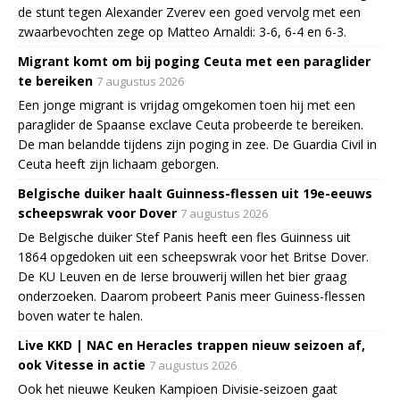
de stunt tegen Alexander Zverev een goed vervolg met een
zwaarbevochten zege op Matteo Arnaldi: 3-6, 6-4 en 6-3.
Migrant komt om bij poging Ceuta met een paraglider
te bereiken
7 augustus 2026
Een jonge migrant is vrijdag omgekomen toen hij met een
paraglider de Spaanse exclave Ceuta probeerde te bereiken.
De man belandde tijdens zijn poging in zee. De Guardia Civil in
Ceuta heeft zijn lichaam geborgen.
Belgische duiker haalt Guinness-flessen uit 19e-eeuws
scheepswrak voor Dover
7 augustus 2026
De Belgische duiker Stef Panis heeft een fles Guinness uit
1864 opgedoken uit een scheepswrak voor het Britse Dover.
De KU Leuven en de Ierse brouwerij willen het bier graag
onderzoeken. Daarom probeert Panis meer Guiness-flessen
boven water te halen.
Live KKD | NAC en Heracles trappen nieuw seizoen af,
ook Vitesse in actie
7 augustus 2026
Ook het nieuwe Keuken Kampioen Divisie-seizoen gaat