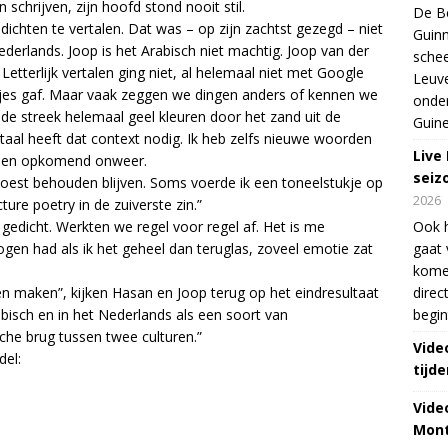
schrijven, zijn hoofd stond nooit stil.
De Be
chten te vertalen. Dat was – op zijn zachtst gezegd – niet
Guinn
derlands. Joop is het Arabisch niet machtig. Joop van der
schee
Letterlijk vertalen ging niet, al helemaal niet met Google
Leuve
jes gaf. Maar vaak zeggen we dingen anders of kennen we
onde
 de streek helemaal geel kleuren door het zand uit de
Guine
taal heeft dat context nodig. Ik heb zelfs nieuwe woorden
Live
n een opkomend onweer.
seiz
moest behouden blijven. Soms voerde ik een toneelstukje op
2026
ure poetry in de zuiverste zin.”
edicht. Werkten we regel voor regel af. Het is me
Ook 
gen had als ik het geheel dan teruglas, zoveel emotie zat
gaat 
kome
en maken”, kijken Hasan en Joop terug op het eindresultaat
direc
abisch en in het Nederlands als een soort van
begin
che brug tussen twee culturen.”
Vide
del:
tijde
Vide
Mont