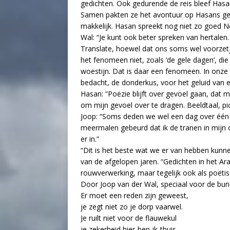
gedichten. Ook gedurende de reis bleef Hasan 
Samen pakten ze het avontuur op Hasans gedi
makkelijk. Hasan spreekt nog niet zo goed Ne
Wal: “Je kunt ook beter spreken van hertalen. 
Translate, hoewel dat ons soms wel voorzet
het fenomeen niet, zoals ‘de gele dagen’, die
woestijn. Dat is daar een fenomeen. In onze 
bedacht, de donderkus, voor het geluid va
Hasan: “Poëzie blijft over gevoel gaan, dat 
om mijn gevoel over te dragen. Beeldtaal, pict
Joop: “Soms deden we wel een dag over één g
meermalen gebeurd dat ik de tranen in mijn o
er in.”
“Dit is het beste wat we er van hebben kunn
van de afgelopen jaren. “Gedichten in het Ar
rouwverwerking, maar tegelijk ook als poëtis
Door Joop van der Wal, speciaal voor de bun
Er moet een reden zijn geweest,
je zegt niet zo je dorp vaarwel.
Je ruilt niet voor de flauwekul
je zekerheid hier-ben-ik-thuis