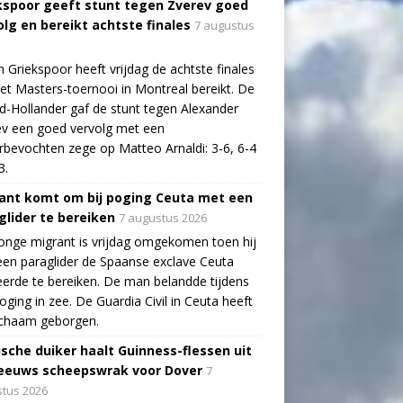
kspoor geeft stunt tegen Zverev goed
olg en bereikt achtste finales
7 augustus
n Griekspoor heeft vrijdag de achtste finales
et Masters-toernooi in Montreal bereikt. De
-Hollander gaf de stunt tegen Alexander
v een goed vervolg met een
bevochten zege op Matteo Arnaldi: 3-6, 6-4
3.
ant komt om bij poging Ceuta met een
glider te bereiken
7 augustus 2026
onge migrant is vrijdag omgekomen toen hij
en paraglider de Spaanse exclave Ceuta
erde te bereiken. De man belandde tijdens
poging in zee. De Guardia Civil in Ceuta heeft
lichaam geborgen.
ische duiker haalt Guinness-flessen uit
eeuws scheepswrak voor Dover
7
tus 2026