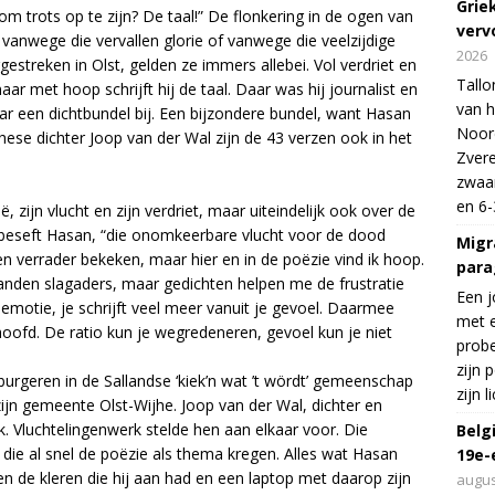
Grie
m trots op te zijn? De taal!” De flonkering in de ogen van
verv
vanwege die vervallen glorie of vanwege die veelzijdige
2026
rgestreken in Olst, gelden ze immers allebei. Vol verdriet en
Tallo
 maar met hoop schrijft hij de taal. Daar was hij journalist en
van h
daar een dichtbundel bij. Een bijzondere bundel, want Hasan
Noord
jhese dichter Joop van der Wal zijn de 43 verzen ook in het
Zvere
zwaar
en 6-
, zijn vlucht en zijn verdriet, maar uiteindelijk ook over de
n”, beseft Hasan, “die onomkeerbare vlucht voor de dood
Migr
n verrader bekeken, maar hier en in de poëzie vind ik hoop.
para
randen slagaders, maar gedichten helpen me de frustratie
Een j
 emotie, je schrijft veel meer vanuit je gevoel. Daarmee
met e
oofd. De ratio kun je wegredeneren, gevoel kun je niet
probe
zijn 
burgeren in de Sallandse ‘kiek’n wat ’t wördt’ gemeenschap
zijn 
ijn gemeente Olst-Wijhe. Joop van der Wal, dichter en
. Vluchtelingenwerk stelde hen aan elkaar voor. Die
Belg
die al snel de poëzie als thema kregen. Alles wat Hasan
19e-
 de kleren die hij aan had en een laptop met daarop zijn
augus