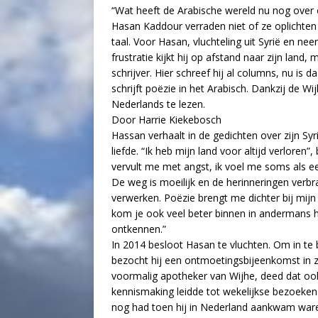
“Wat heeft de Arabische wereld nu nog over o
Hasan Kaddour verraden niet of ze oplichten 
taal. Voor Hasan, vluchteling uit Syrië en nee
frustratie kijkt hij op afstand naar zijn land,
schrijver. Hier schreef hij al columns, nu is 
schrijft poëzie in het Arabisch. Dankzij de Wi
Nederlands te lezen.
Door Harrie Kiekebosch
Hassan verhaalt in de gedichten over zijn Syrië
liefde. “Ik heb mijn land voor altijd verlore
vervult me met angst, ik voel me soms als ee
De weg is moeilijk en de herinneringen verb
verwerken. Poëzie brengt me dichter bij mijn
kom je ook veel beter binnen in andermans h
ontkennen.”
In 2014 besloot Hasan te vluchten. Om in te 
bezocht hij een ontmoetingsbijeenkomst in z
voormalig apotheker van Wijhe, deed dat ook
kennismaking leidde tot wekelijkse bezoeken 
nog had toen hij in Nederland aankwam waren