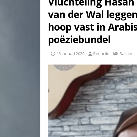
Vluchteling Hasan 
van der Wal leggen 
hoop vast in Arab
poëziebundel
13 januari 2020
Redactie
Salland