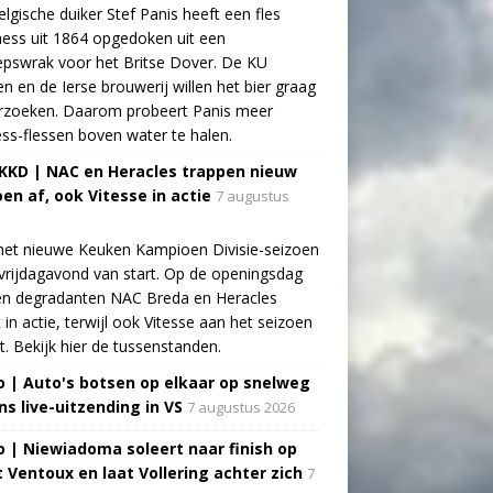
lgische duiker Stef Panis heeft een fles
ess uit 1864 opgedoken uit een
pswrak voor het Britse Dover. De KU
n en de Ierse brouwerij willen het bier graag
rzoeken. Daarom probeert Panis meer
ss-flessen boven water te halen.
 KKD | NAC en Heracles trappen nieuw
oen af, ook Vitesse in actie
7 augustus
het nieuwe Keuken Kampioen Divisie-seizoen
vrijdagavond van start. Op de openingsdag
n degradanten NAC Breda en Heracles
t in actie, terwijl ook Vitesse aan het seizoen
t. Bekijk hier de tussenstanden.
o | Auto's botsen op elkaar op snelweg
ns live-uitzending in VS
7 augustus 2026
o | Niewiadoma soleert naar finish op
 Ventoux en laat Vollering achter zich
7