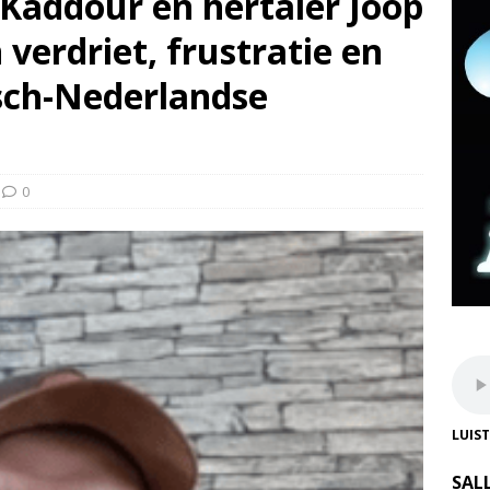
Kaddour en hertaler Joop
verdriet, frustratie en
isch-Nederlandse
0
LUIS
SAL