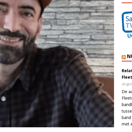
N
Rela
Flee
augus
De a
Flee
bandl
tusse
band 
met e