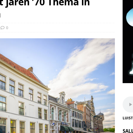
 jaren ’70 Thema in
m
0
LUIS
SAL