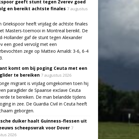
kspoor geeft stunt tegen Zverev goed
olg en bereikt achtste finales
7 augustus
n Griekspoor heeft vrijdag de achtste finales
et Masters-toernooi in Montreal bereikt. De
-Hollander gaf de stunt tegen Alexander
v een goed vervolg met een
bevochten zege op Matteo Arnaldi: 3-6, 6-4
3.
ant komt om bij poging Ceuta met een
glider te bereiken
7 augustus 2026
onge migrant is vrijdag omgekomen toen hij
en paraglider de Spaanse exclave Ceuta
erde te bereiken. De man belandde tijdens
poging in zee. De Guardia Civil in Ceuta heeft
lichaam geborgen.
ische duiker haalt Guinness-flessen uit
eeuws scheepswrak voor Dover
7
tus 2026