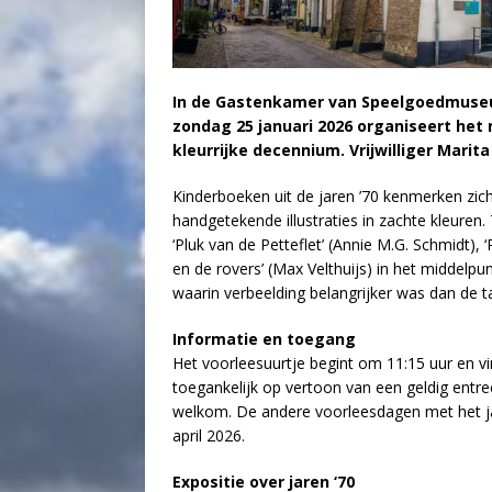
In de Gastenkamer van Speelgoedmuseum 
zondag 25 januari 2026 organiseert het
kleurrijke decennium. Vrijwilliger Marit
Kinderboeken uit de jaren ’70 kenmerken zic
handgetekende illustraties in zachte kleuren.
‘Pluk van de Petteflet’ (Annie M.G. Schmidt),
en de rovers’ (Max Velthuijs) in het middelp
waarin verbeelding belangrijker was dan de 
Informatie en toegang
Het voorleesuurtje begint om 11:15 uur en vin
toegankelijk op vertoon van een geldig entr
welkom. De andere voorleesdagen met het ja
april 2026.
Expositie over jaren ‘70