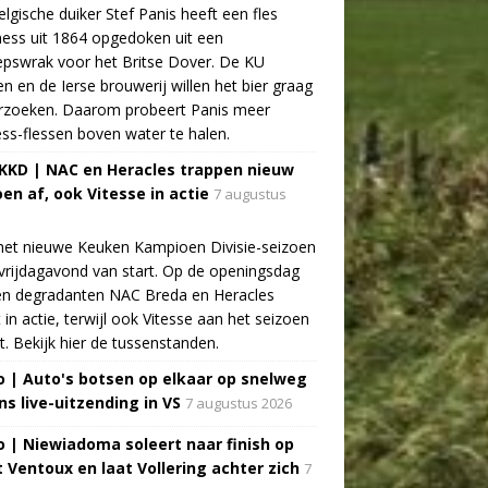
lgische duiker Stef Panis heeft een fles
ess uit 1864 opgedoken uit een
pswrak voor het Britse Dover. De KU
n en de Ierse brouwerij willen het bier graag
rzoeken. Daarom probeert Panis meer
ss-flessen boven water te halen.
 KKD | NAC en Heracles trappen nieuw
oen af, ook Vitesse in actie
7 augustus
het nieuwe Keuken Kampioen Divisie-seizoen
vrijdagavond van start. Op de openingsdag
n degradanten NAC Breda en Heracles
t in actie, terwijl ook Vitesse aan het seizoen
t. Bekijk hier de tussenstanden.
o | Auto's botsen op elkaar op snelweg
ns live-uitzending in VS
7 augustus 2026
o | Niewiadoma soleert naar finish op
 Ventoux en laat Vollering achter zich
7