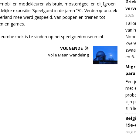
Grie
ymobil en modekleuren als bruin, mosterdgeel en olijfgroen:
verv
jdelijke expositie ‘Speelgoed in de jaren ’70’. Verderop ontdek
2026
derland mee werd gespeeld. Van poppen en treinen tot
Tallo
en en games.
van h
museumbezoek is te vinden op hetspeelgoedmuseum.nl.
Noord
Zvere
VOLGENDE
zwaar
Volle Maan wandeling
en 6-
Migr
para
Een j
met e
probe
zijn 
zijn 
Belg
19e-
augus