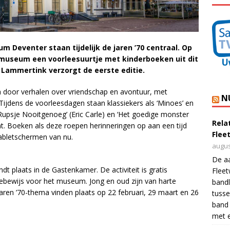
Deventer staan tijdelijk de jaren ’70 centraal. Op
 museum een voorleesuurtje met kinderboeken uit dit
a Lammertink verzorgt de eerste editie.
h door verhalen over vriendschap en avontuur, met
N
 Tijdens de voorleesdagen staan klassiekers als ‘Minoes’ en
 ‘Rupsje Nooitgenoeg’ (Eric Carle) en ‘Het goedige monster
Rela
unt. Boeken als deze roepen herinneringen op aan een tijd
Flee
tabletschermen van nu.
augus
De a
dt plaats in de Gastenkamer. De activiteit is gratis
Flee
eebewijs voor het museum. Jong en oud zijn van harte
bandl
ren ’70-thema vinden plaats op 22 februari, 29 maart en 26
tusse
band 
met e