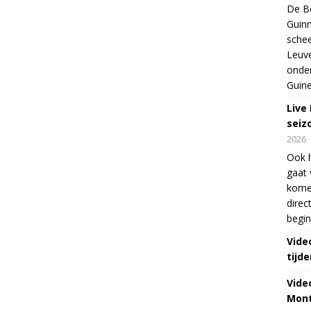
De Be
Guinn
schee
Leuve
onde
Guine
Live
seiz
2026
Ook 
gaat 
kome
direc
begin
Vide
tijde
Vide
Mont