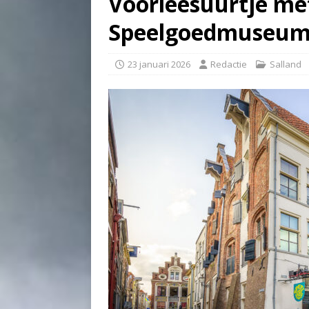
Voorleesuurtje met
Speelgoedmuseu
23 januari 2026
Redactie
Salland