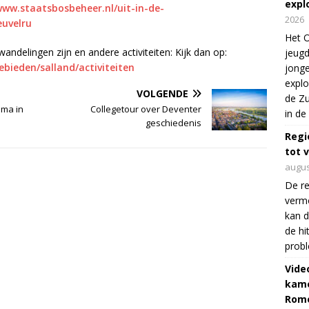
expl
www.staatsbosbeheer.nl/uit-in-de-
2026
euvelru
Het O
delingen zijn en andere activiteiten: Kijk dan op:
jeugd
bieden/salland/activiteiten
jonge
explo
VOLGENDE
de Zu
ema in
Collegetour over Deventer
in de
geschiedenis
Regi
tot 
augus
De re
verm
kan d
de hi
prob
Vide
kame
Rom