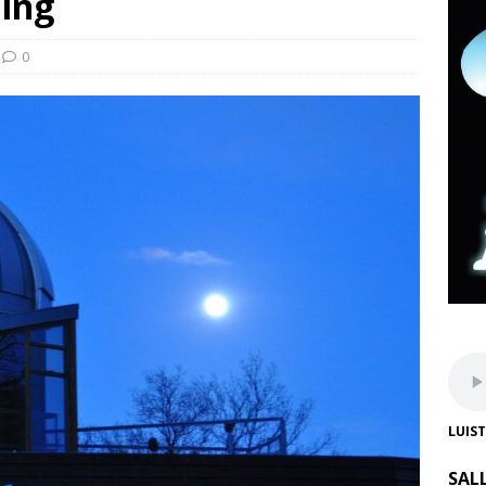
ing
0
LUIS
SAL