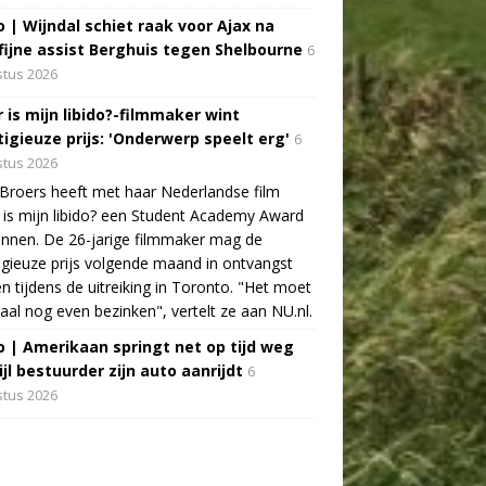
o | Wijndal schiet raak voor Ajax na
fijne assist Berghuis tegen Shelbourne
6
tus 2026
 is mijn libido?-filmmaker wint
tigieuze prijs: 'Onderwerp speelt erg'
6
tus 2026
Broers heeft met haar Nederlandse film
is mijn libido? een Student Academy Award
nnen. De 26-jarige filmmaker mag de
igieuze prijs volgende maand in ontvangst
 tijdens de uitreiking in Toronto. "Het moet
aal nog even bezinken", vertelt ze aan NU.nl.
o | Amerikaan springt net op tijd weg
jl bestuurder zijn auto aanrijdt
6
tus 2026