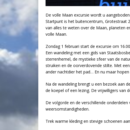
De volle Maan excursie wordt u aangeboden
Startpunt is het buitencentrum, Grotestraat
van alles te weten over de Maan, planeten en
volle Maan.
Zondag 1 februari start de excursie om 16.0
Een wandeling met een gids van Staatsbosbe
sterrenhemel, de mystieke sfeer van de natuu
struiken en de oorverdovende stilte. Met een 
ander nachtdier het pad… En nu maar hopen d
Na de wandeling brengt u een bezoek aan de S
de koepel of een lezing. De vrijwilligers va
De volgorde en de verschillende onderdele
weersomstandigheden.
Trek warme kleding en stevige schoenen aan