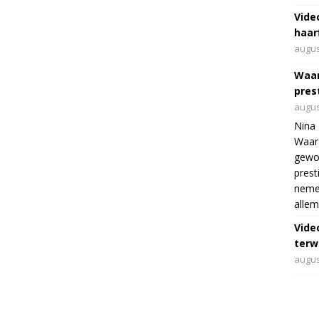
Vide
haar
augus
Waar
pres
augus
Nina 
Waar 
gewo
prest
nemen
allem
Vide
terwi
augus