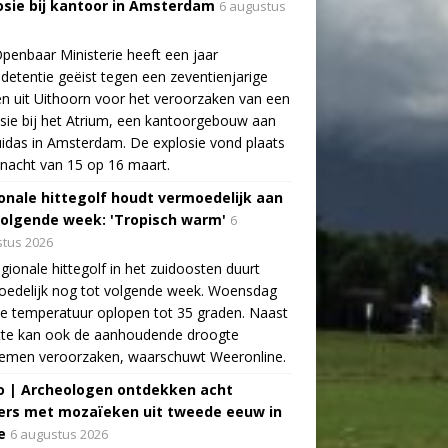
osie bij kantoor in Amsterdam
6 augustus
penbaar Ministerie heeft een jaar
detentie geëist tegen een zeventienjarige
n uit Uithoorn voor het veroorzaken van een
sie bij het Atrium, een kantoorgebouw aan
idas in Amsterdam. De explosie vond plaats
 nacht van 15 op 16 maart.
onale hittegolf houdt vermoedelijk aan
volgende week: 'Tropisch warm'
6
tus 2026
gionale hittegolf in het zuidoosten duurt
oedelijk nog tot volgende week. Woensdag
e temperatuur oplopen tot 35 graden. Naast
tte kan ook de aanhoudende droogte
lemen veroorzaken, waarschuwt Weeronline.
o | Archeologen ontdekken acht
rs met mozaïeken uit tweede eeuw in
e
6 augustus 2026