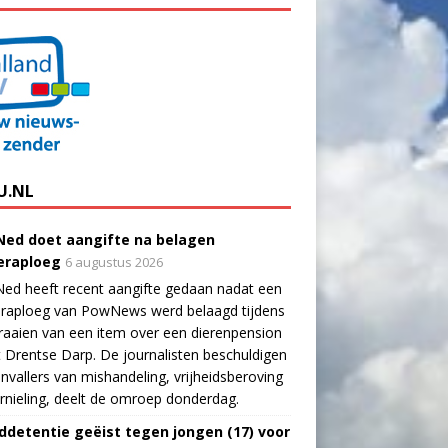
U.NL
ed doet aangifte na belagen
raploeg
6 augustus 2026
ed heeft recent aangifte gedaan nadat een
raploeg van PowNews werd belaagd tijdens
raaien van een item over een dierenpension
t Drentse Darp. De journalisten beschuldigen
nvallers van mishandeling, vrijheidsberoving
rnieling, deelt de omroep donderdag.
ddetentie geëist tegen jongen (17) voor