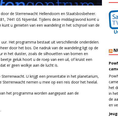
 door de Sterrenwacht Hellendoorn en Staatsbosbeheer.
 281, 7441 GS Nijverdal. Tijdens deze middag/avond komt u
 kunt u genieten van een wandeling in het schijnsel van de
0 uur. Het programma bestaat uit verschillende onderdelen.
heer door het bos. De nadruk van de wandeling ligt op de
N
r in het duister, zoals de silhouetten van bomen en
beetje geluk hoort u de roep van een uil, of kruist een
PowN
at er geen wolkje aan de lucht is.
came
PowN
terrenwacht. U krijgt een presentatie in het planetarium,
came
n de Sterrenwacht nemen u mee op een reis door het heelal.
het d
n van het programma worden aangepast aan de
in he
de aa
en ve
.
Jeug