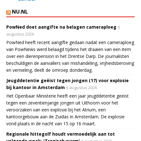
NU.NL
PowNed doet aangifte na belagen cameraploeg
6
augustus 2026
PowNed heeft recent aangifte gedaan nadat een cameraploeg
van PowNews werd belaagd tijdens het draaien van een item
over een dierenpension in het Drentse Darp. De journalisten
beschuldigen de aanvallers van mishandeling, vrijheidsberoving
en vernieling, deelt de omroep donderdag.
Jeugddetentie geëist tegen jongen (17) voor explosie
bij kantoor in Amsterdam
6 augustus 2026
Het Openbaar Ministerie heeft een jaar jeugddetentie geëist
tegen een zeventienjarige jongen uit Uithoorn voor het
veroorzaken van een explosie bij het Atrium, een
kantoorgebouw aan de Zuidas in Amsterdam. De explosie
vond plaats in de nacht van 15 op 16 maart.
Regionale hittegolf houdt vermoedelijk aan tot
volgende week: 'Tropisch warm'
6 augustus 2026