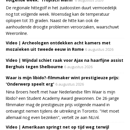
De regionale hittegolf in het zuidoosten duurt vermoedelijk
nog tot volgende week. Woensdag kan de temperatuur
oplopen tot 35 graden. Naast de hitte kan ook de
aanhoudende droogte problemen veroorzaken, waarschuwt
Weeronline.
Video | Archeologen ontdekken acht kamers met
mozaïeken uit tweede eeuw in Rome
6 augustus 2026
Video | Wijndal schiet raak voor Ajax na haarfijne assist
Berghuis tegen Shelbourne
6 augustus 2026
Waar is mijn libido?-filmmaker wint prestigieuze prijs:
'Onderwerp speelt erg'
6 augustus 2026
Nina Broers heeft met haar Nederlandse film Waar is mijn
libido? een Student Academy Award gewonnen. De 26-jarige
filmmaker mag de prestigieuze prijs volgende maand in
ontvangst nemen tijdens de uitreiking in Toronto. "Het moet
allemaal nog even bezinken", vertelt ze aan NU.nl.
Video | Amerikaan springt net op tijd weg terwijl