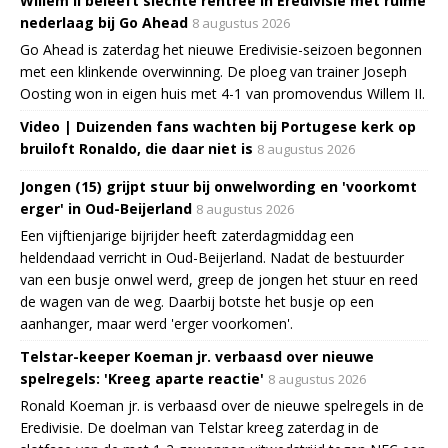
Willem II beleeft slechte rentree in Eredivisie met ruime
nederlaag bij Go Ahead
8 augustus 2026
Go Ahead is zaterdag het nieuwe Eredivisie-seizoen begonnen
met een klinkende overwinning. De ploeg van trainer Joseph
Oosting won in eigen huis met 4-1 van promovendus Willem II.
Video | Duizenden fans wachten bij Portugese kerk op
bruiloft Ronaldo, die daar niet is
8 augustus 2026
Jongen (15) grijpt stuur bij onwelwording en 'voorkomt
erger' in Oud-Beijerland
8 augustus 2026
Een vijftienjarige bijrijder heeft zaterdagmiddag een
heldendaad verricht in Oud-Beijerland. Nadat de bestuurder
van een busje onwel werd, greep de jongen het stuur en reed
de wagen van de weg. Daarbij botste het busje op een
aanhanger, maar werd 'erger voorkomen'.
Telstar-keeper Koeman jr. verbaasd over nieuwe
spelregels: 'Kreeg aparte reactie'
8 augustus 2026
Ronald Koeman jr. is verbaasd over de nieuwe spelregels in de
Eredivisie. De doelman van Telstar kreeg zaterdag in de